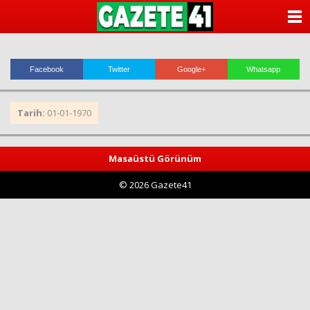
ANASAYFA
KATEGORİLER
Facebook
Twitter
Google+
Whatsapp
YAZARLAR
Tarih:
01-01-1970
ANKETLER
FOTO GALERİ
Masaüstü Görünüm
© 2026 Gazete41
VİDEO GALERİ
KÜNYE
İLETİŞİM