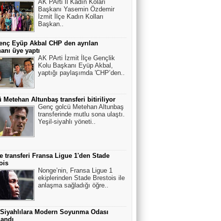
AK PArti İl Kadın Koları
Başkanı Yasemin Özdemir
İzmit İlçe Kadın Kolları
Başkan..
enç Eyüp Akbal CHP den ayrılan
anı üye yaptı
AK PArti İzmit İlçe Gençlik
Kolu Başkanı Eyüp Akbal,
yaptığı paylaşımda 'CHP’den..
 Metehan Altunbaş transferi bitiriliyor
Genç golcü Metehan Altunbaş
transferinde mutlu sona ulaştı.
Yeşil-siyahlı yöneti..
 transferi Fransa Ligue 1'den Stade
ois
Nonge’nin, Fransa Ligue 1
ekiplerinden Stade Brestois ile
anlaşma sağladığı öğre..
 Siyahlılara Modern Soyunma Odası
landı