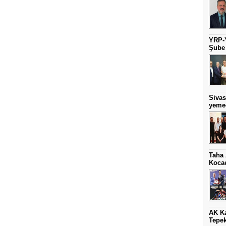
YRP-Y
Şube
Sivas
yeme
Taha 
Kocae
AK Ka
Tepek