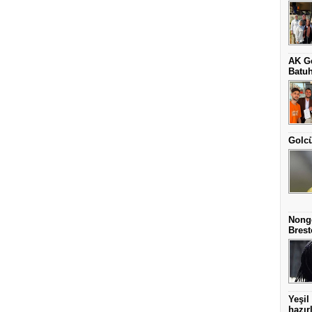
AK G
Batuh
Golcü
Nonge
Brest
Yeşil
hazır