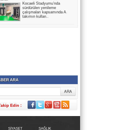
Kocaeli Stadyumu’nda
sürdürülen yenileme
çalışmaları kapsamında A
takımın kullan..
BER ARA
Takip Edin :
SİYASET
SAĞLIK