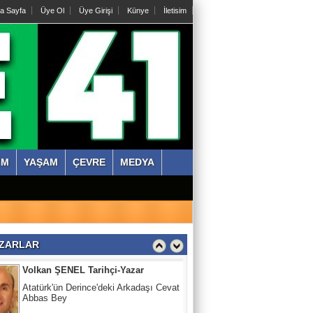
a Sayfa
Üye Ol
Üye Girişi
Künye
İletisim
Abdullah KÖKTÜRK
Tatarları Yakinen Tanımak
Nazmi ÇANKAYA
Kıssadan hikaye, Kazım Bey Amca
ZM
YAŞAM
ÇEVRE
MEDYA
Süleyman DURAK
Başiskelede Özlü'nün Tarih Yolu Projesi
Volkan ŞENEL Tarihçi-Yazar
ZARLAR
Atatürk'ün Derince'deki Arkadaşı Cevat
Abbas Bey
Abdullah KÖKTÜRK