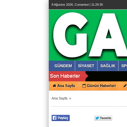
8 Ağustos 2026, Cumartesi | 11:29:36
GÜNDEM
SİYASET
SAĞLIK
SP
Ana Sayfa
Günün Haberleri
Ana Sayfa
»