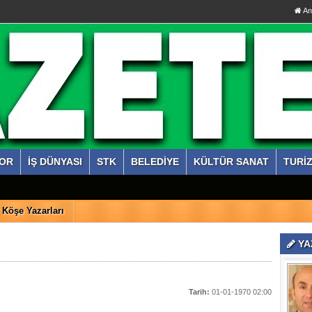
An
OR
İŞ DÜNYASI
STK
BELEDİYE
KÜLTÜR SANAT
TURİ
Köşe Yazarları
YA
Tarih:
01-01-1970 02:00