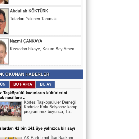
Tatarları Yakinen Tanımak
Nazmi ÇANKAYA
Kıssadan hikaye, Kazım Bey Amca
Süleyman DURAK
Başiskelede Özlü'nün Tarih Yolu Projesi
K OKUNAN HABERLER
ÜN
BU HAFTA
BU AY
z Taşköprülü kadınların kültürlerini
ek nesillere ..
Körfez Taşköprülüler Derneği
Kadınlar Kolu Balyonoz kamp
programımız boyunca, Ta..
lardan 41 bin 141 üye yalnızca bir sayı
AK Parti İzmit İlçe Başkanı