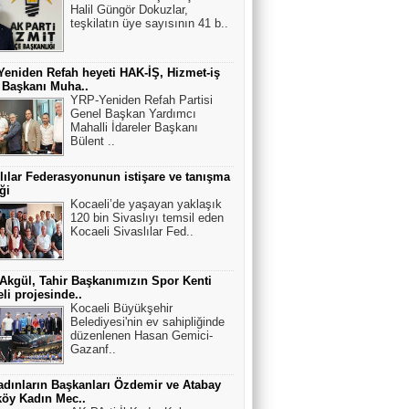
Halil Güngör Dokuzlar,
teşkilatın üye sayısının 41 b..
eniden Refah heyeti HAK-İŞ, Hizmet-iş
 Başkanı Muha..
YRP-Yeniden Refah Partisi
Genel Başkan Yardımcı
Mahalli İdareler Başkanı
Bülent ..
lılar Federasyonunun istişare ve tanışma
ği
Kocaeli’de yaşayan yaklaşık
120 bin Sivaslıyı temsil eden
Kocaeli Sivaslılar Fed..
Akgül, Tahir Başkanımızın Spor Kenti
li projesinde..
Kocaeli Büyükşehir
Belediyesi'nin ev sahipliğinde
düzenlenen Hasan Gemici-
Gazanf..
dınların Başkanları Özdemir ve Atabay
öy Kadın Mec..