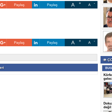
A
Paylaş
Paylaş
A
A
Paylaş
Paylaş
A
ÇO
eri
BUG
Körfe
gelec
Dokuz
değil