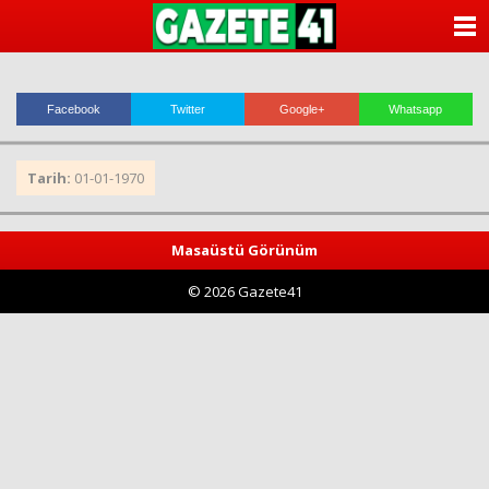
ANASAYFA
KATEGORİLER
Facebook
Twitter
Google+
Whatsapp
YAZARLAR
Tarih:
01-01-1970
ANKETLER
FOTO GALERİ
Masaüstü Görünüm
© 2026 Gazete41
VİDEO GALERİ
KÜNYE
İLETİŞİM