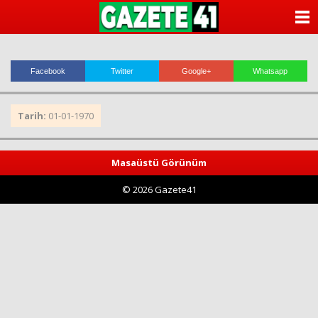
ANASAYFA
KATEGORİLER
Facebook
Twitter
Google+
Whatsapp
YAZARLAR
Tarih:
01-01-1970
ANKETLER
FOTO GALERİ
Masaüstü Görünüm
© 2026 Gazete41
VİDEO GALERİ
KÜNYE
İLETİŞİM