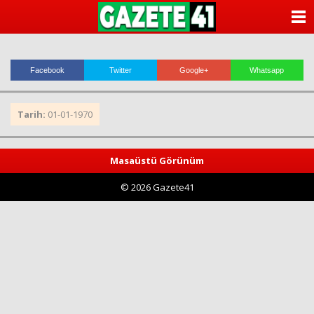
ANASAYFA
KATEGORİLER
Facebook
Twitter
Google+
Whatsapp
YAZARLAR
Tarih:
01-01-1970
ANKETLER
FOTO GALERİ
Masaüstü Görünüm
© 2026 Gazete41
VİDEO GALERİ
KÜNYE
İLETİŞİM