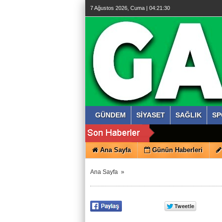
7 Ağustos 2026, Cuma | 04:21:30
GÜNDEM
SİYASET
SAĞLIK
SP
Ana Sayfa
Günün Haberleri
Ana Sayfa
»