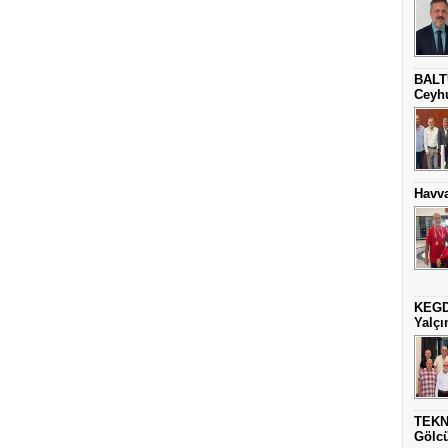
BALT
Ceyhu
Havva
KEGD
Yalçın
TEKN
Gölc