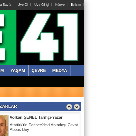
a Sayfa
Üye Ol
Üye Girişi
Künye
İletisim
Abdullah KÖKTÜRK
Tatarları Yakinen Tanımak
Nazmi ÇANKAYA
Kıssadan hikaye, Kazım Bey Amca
ZM
YAŞAM
ÇEVRE
MEDYA
Süleyman DURAK
Başiskelede Özlü'nün Tarih Yolu Projesi
Volkan ŞENEL Tarihçi-Yazar
ZARLAR
Atatürk'ün Derince'deki Arkadaşı Cevat
Abbas Bey
Abdullah KÖKTÜRK