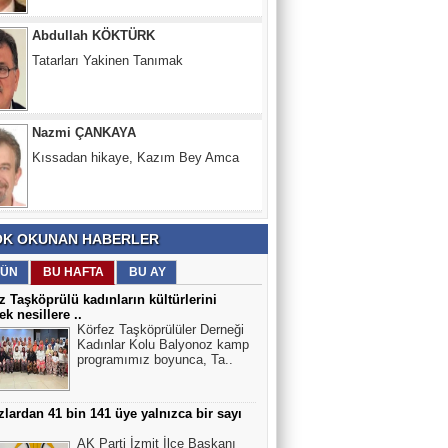
Tatarları Yakinen Tanımak
Nazmi ÇANKAYA
Kıssadan hikaye, Kazım Bey Amca
Süleyman DURAK
Başiskelede Özlü'nün Tarih Yolu Projesi
K OKUNAN HABERLER
ÜN
BU HAFTA
BU AY
z Taşköprülü kadınların kültürlerini
ek nesillere ..
Körfez Taşköprülüler Derneği
Kadınlar Kolu Balyonoz kamp
programımız boyunca, Ta..
lardan 41 bin 141 üye yalnızca bir sayı
AK Parti İzmit İlçe Başkanı