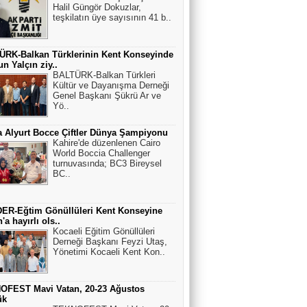
Halil Güngör Dokuzlar,
teşkilatın üye sayısının 41 b..
ÜRK-Balkan Türklerinin Kent Konseyinde
n Yalçın ziy..
BALTÜRK-Balkan Türkleri
Kültür ve Dayanışma Derneği
Genel Başkanı Şükrü Ar ve
Yö..
 Alyurt Bocce Çiftler Dünya Şampiyonu
Kahire'de düzenlenen Cairo
World Boccia Challenger
turnuvasında; BC3 Bireysel
BC..
ER-Eğtim Gönüllüleri Kent Konseyine
'a hayırlı ols..
Kocaeli Eğitim Gönüllüleri
Derneği Başkanı Feyzi Utaş,
Yönetimi Kocaeli Kent Kon..
OFEST Mavi Vatan, 20-23 Ağustos
ük