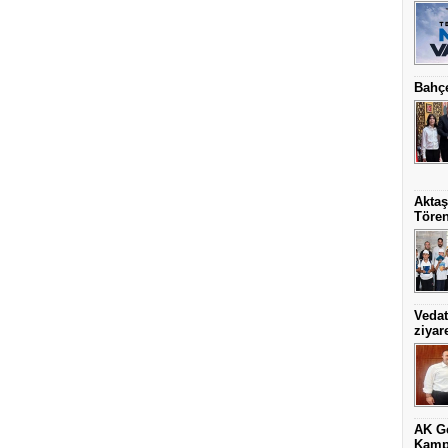
Bahçe
Aktaş
Töre
Vedat
ziyare
AK Ge
Kamp