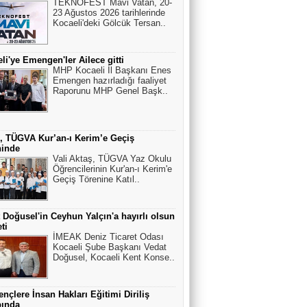
TEKNOFEST Mavi Vatan, 20-
23 Ağustos 2026 tarihlerinde
Kocaeli'deki Gölcük Tersan..
li'ye Emengen'ler Ailece gitti
MHP Kocaeli İl Başkanı Enes
Emengen hazırladığı faaliyet
Raporunu MHP Genel Başk..
, TÜGVA Kur’an-ı Kerim’e Geçiş
ninde
Vali Aktaş, TÜGVA Yaz Okulu
Öğrencilerinin Kur'an-ı Kerim'e
Geçiş Törenine Katıl..
 Doğusel'in Ceyhun Yalçın'a hayırlı olsun
ti
İMEAK Deniz Ticaret Odası
Kocaeli Şube Başkanı Vedat
Doğusel, Kocaeli Kent Konse..
nçlere İnsan Hakları Eğitimi Diriliş
ında