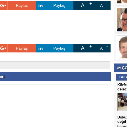
A
Paylaş
Paylaş
A
A
Paylaş
Paylaş
A
ÇO
eri
BUG
Körfe
gelec
Dokuz
değil