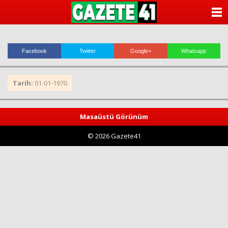
ANASAYFA
KATEGORİLER
Facebook
Twitter
Google+
Whatsapp
YAZARLAR
Tarih:
01-01-1970
ANKETLER
FOTO GALERİ
Masaüstü Görünüm
© 2026 Gazete41
VİDEO GALERİ
KÜNYE
İLETİŞİM