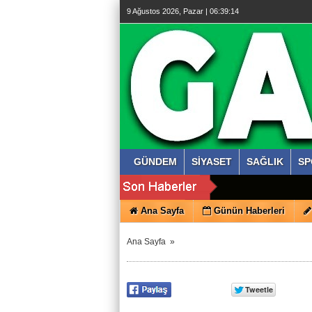
9 Ağustos 2026, Pazar | 06:39:15
GÜNDEM
SİYASET
SAĞLIK
SP
Ana Sayfa
Günün Haberleri
Ana Sayfa
»