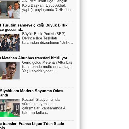
AK PArti İzmit İlçe Gençlik
Kolu Başkanı Eyüp Akbal,
yaptığı paylaşımda 'CHP’den..
l Türütün sahneye çıktığı Büyük Birlik
ce gecesind..
Büyük Birlik Partisi (BBP)
Derince İlçe Teşkilatı
tarafından düzenlenen “Birlik ..
 Metehan Altunbaş transferi bitiriliyor
Genç golcü Metehan Altunbaş
transferinde mutlu sona ulaştı.
Yeşil-siyahlı yöneti..
 Siyahlılara Modern Soyunma Odası
landı
Kocaeli Stadyumu’nda
sürdürülen yenileme
çalışmaları kapsamında A
takımın kullan..
 transferi Fransa Ligue 1'den Stade
ois