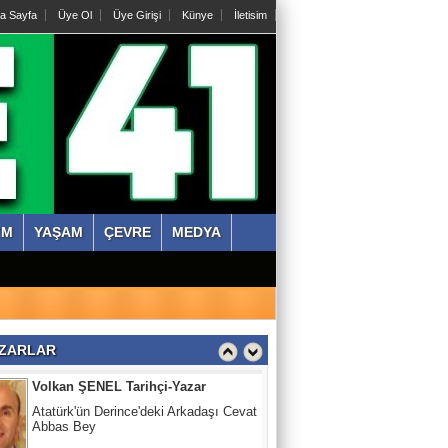
a Sayfa
Üye Ol
Üye Girişi
Künye
İletisim
Abdullah KÖKTÜRK
Tatarları Yakinen Tanımak
Nazmi ÇANKAYA
Kıssadan hikaye, Kazım Bey Amca
ZM
YAŞAM
ÇEVRE
MEDYA
Süleyman DURAK
Başiskelede Özlü'nün Tarih Yolu Projesi
Volkan ŞENEL Tarihçi-Yazar
ZARLAR
Atatürk'ün Derince'deki Arkadaşı Cevat
Abbas Bey
Abdullah KÖKTÜRK