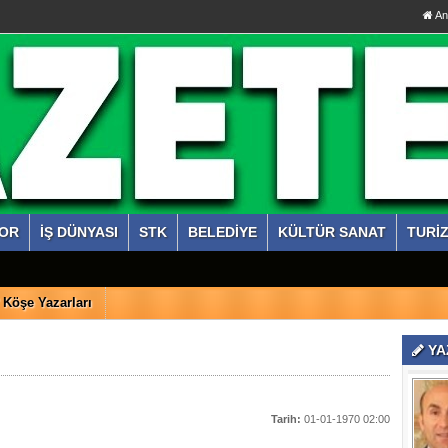
An
OR
İŞ DÜNYASI
STK
BELEDİYE
KÜLTÜR SANAT
TURİ
Köşe Yazarları
YA
Tarih:
01-01-1970 02:00