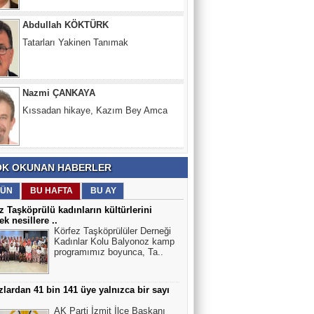
Tatarları Yakinen Tanımak
Nazmi ÇANKAYA
Kıssadan hikaye, Kazım Bey Amca
Süleyman DURAK
Başiskelede Özlü'nün Tarih Yolu Projesi
K OKUNAN HABERLER
ÜN
BU HAFTA
BU AY
z Taşköprülü kadınların kültürlerini
ek nesillere ..
Körfez Taşköprülüler Derneği
Kadınlar Kolu Balyonoz kamp
programımız boyunca, Ta..
lardan 41 bin 141 üye yalnızca bir sayı
AK Parti İzmit İlçe Başkanı