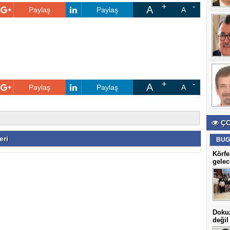
A
Paylaş
Paylaş
A
A
Paylaş
Paylaş
A
ÇO
eri
BUG
Körfe
gelec
Dokuz
değil