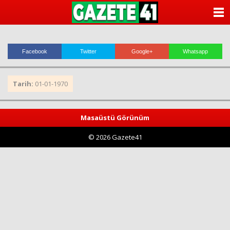
ANASAYFA
KATEGORİLER
Facebook
Twitter
Google+
Whatsapp
YAZARLAR
Tarih:
01-01-1970
ANKETLER
FOTO GALERİ
Masaüstü Görünüm
© 2026 Gazete41
VİDEO GALERİ
KÜNYE
İLETİŞİM