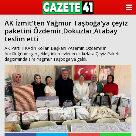
ANASAYFA
AK İzmit'ten Yağmur Taşboğa'ya çeyiz
KATEGORİLER
paketini Özdemir,Dokuzlar,Atabay
teslim etti
YAZARLAR
AK Parti İl KAdın Kolları Başkanı YAsemin Özdemir'in
ANKETLER
öncülüğünde gerçekleştirilen evlenecek kızlara Çeyiz Paketi
dağıtımında sıra Yağmur Taşboğa'ya geldi.
FOTO GALERİ
VİDEO GALERİ
KÜNYE
İLETİŞİM