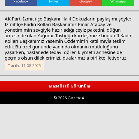
Facebook
Twitter
Google+
Whatsapp
AK Parti İzmit ilçe Başkanı Halil Dokuzların paylaşımı şöyle:
İzmit lçe Kadın Kolları Başkanımız Pınar Atabay ve
yönetimimin sevgiyle hazırladığı çeyiz paketini, düğün
arifesinde olan Yağmur Taşboğa kardeşimize bugün İl Kadın
Kolları
Başkanımız Yasemin Özdemir’in katılımıyla teslim
ettik.Bu özel gününde yanında olmanın mutluluğunu
yaşarken, hastanede tedavi gören kıymetli annesine de
geçmiş olsun dileklerimizi, dualarımızla birlikte iletiyoruz.
Haberin Doğru Adresi.
Tarih:
11-08-2025
Masaüstü Görünüm
© 2026 Gazete41