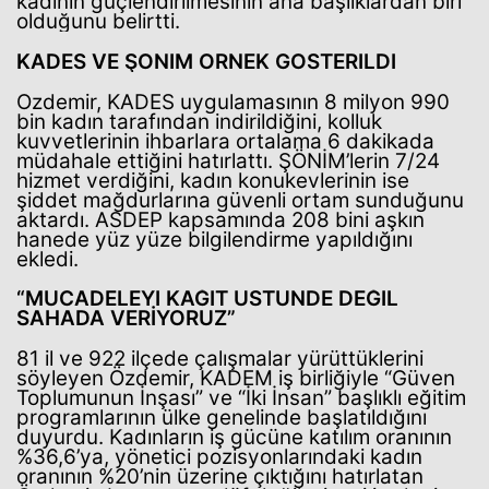
kadının güçlendirilmesinin ana başlıklardan biri
olduğunu belirtti.
KADES VE ŞÖNİM ÖRNEK GÖSTERİLDİ
Özdemir, KADES uygulamasının 8 milyon 990
bin kadın tarafından indirildiğini, kolluk
kuvvetlerinin ihbarlara ortalama 6 dakikada
müdahale ettiğini hatırlattı. ŞÖNİM’lerin 7/24
hizmet verdiğini, kadın konukevlerinin ise
şiddet mağdurlarına güvenli ortam sunduğunu
aktardı. ASDEP kapsamında 208 bini aşkın
hanede yüz yüze bilgilendirme yapıldığını
ekledi.
“MÜCADELEYİ KAĞIT ÜSTÜNDE DEĞİL
SAHADA VERİYORUZ”
81 il ve 922 ilçede çalışmalar yürüttüklerini
söyleyen Özdemir, KADEM iş birliğiyle “Güven
Toplumunun İnşası” ve “İki İnsan” başlıklı eğitim
programlarının ülke genelinde başlatıldığını
duyurdu. Kadınların iş gücüne katılım oranının
%36,6’ya, yönetici pozisyonlarındaki kadın
oranının %20’nin üzerine çıktığını hatırlatan