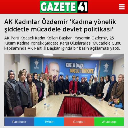
ANASAYFA
AK Kadınlar Özdemir 'Kadına yönelik
KATEGORİLER
şiddetle mücadele devlet politikası'
YAZARLAR
AK Parti Kocaeli Kadın Kolları Başkanı Yasemin Özdemir, 25
Kasım Kadına Yönelik Şiddete Karşı Uluslararası Mücadele Günü
kapsamında AK Parti İl Başkanlığında bir basın açıklaması yaptı.
ANKETLER
FOTO GALERİ
VİDEO GALERİ
KÜNYE
İLETİŞİM
Facebook
Twitter
Google+
Whatsapp