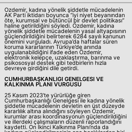
Özdemir, kadına yönelik şiddetle mücadelenin
AK Parti iktidarı boyunca “iyi niyet beyanından
öte, kurumsal ve bütüncül bir devlet politikası”
haline getirildiğini söyledi. Özdemir, kadına
yönelik şiddetle mücadelenin yasal altyapısının
güçlendirildiğini belirterek 6284 sayılı kanunun
önemini vurguladı. Avrupa’da haftalar süren
koruma kararlarının Türkiye’de anında
uygulanabildiğini ifade eden Özdemir,
elektronik kelepçe, uzaklaştırma, barınma ve
Haberin Doğru Adresi.
psikososyal destek gibi tedbirlerin hızla
devreye girdiğini dile getirdi.
CUMHURBAŞKANLIĞI GENELGESİ VE
KALKINMA PLANI VURGUSU
25 Kasım 2023’te yürürlüğe giren
Cumhurbaşkanlığı Genelgesi ile kadına yönelik
şiddetle mücadelenin devletin en üst düzeyde
kararlılık altına alındığını söyleyen Özdemir,
kurumlar arası koordinasyonun güçlendirildiğini
ve illerdeki çalışmaların düzenli raporlandığını
kaydetti. On İkinci Kalkınma Planı’nda da