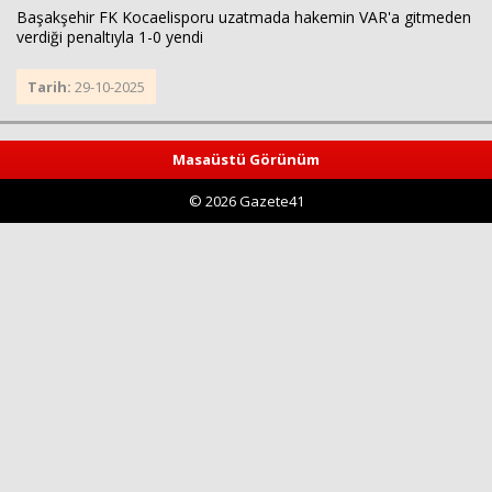
Başakşehir FK Kocaelisporu uzatmada hakemin VAR'a gitmeden
verdiği penaltıyla 1-0 yendi
Tarih:
29-10-2025
Masaüstü Görünüm
© 2026 Gazete41
Haberin Doğru Adresi.