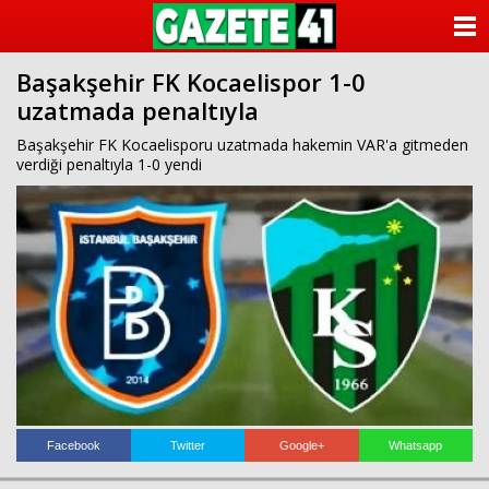
ANASAYFA
Başakşehir FK Kocaelispor 1-0
KATEGORİLER
uzatmada penaltıyla
YAZARLAR
Başakşehir FK Kocaelisporu uzatmada hakemin VAR'a gitmeden
verdiği penaltıyla 1-0 yendi
ANKETLER
FOTO GALERİ
VİDEO GALERİ
KÜNYE
İLETİŞİM
Facebook
Twitter
Google+
Whatsapp