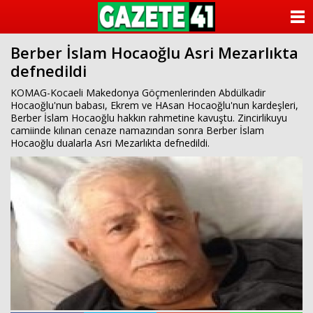
ANASAYFA
Berber İslam Hocaoğlu Asri Mezarlıkta
KATEGORİLER
defnedildi
YAZARLAR
KOMAG-Kocaeli Makedonya Göçmenlerinden Abdülkadir
Hocaoğlu'nun babası, Ekrem ve HAsan Hocaoğlu'nun kardeşleri,
Berber İslam Hocaoğlu hakkın rahmetine kavuştu. Zincirlikuyu
ANKETLER
camiinde kılınan cenaze namazından sonra Berber İslam
Hocaoğlu dualarla Asri Mezarlıkta defnedildi.
FOTO GALERİ
VİDEO GALERİ
KÜNYE
İLETİŞİM