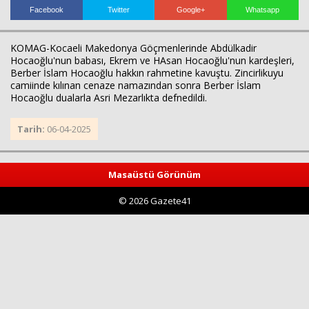
Facebook
Twitter
Google+
Whatsapp
KOMAG-Kocaeli Makedonya Göçmenlerinde Abdülkadir
Hocaoğlu'nun babası, Ekrem ve HAsan Hocaoğlu'nun kardeşleri,
Berber İslam Hocaoğlu hakkın rahmetine kavuştu. Zincirlikuyu
camiinde kılınan cenaze namazından sonra Berber İslam
Hocaoğlu dualarla Asri Mezarlıkta defnedildi.
Tarih:
06-04-2025
Haberin Doğru Adresi.
Masaüstü Görünüm
© 2026 Gazete41