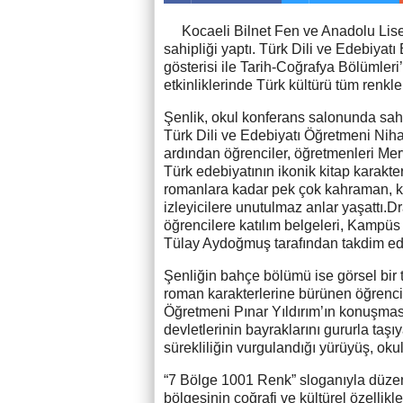
Kocaeli Bilnet Fen ve Anadolu Lise
sahipliği yaptı. Türk Dili ve Edebiyat
gösterisi ile Tarih-Coğrafya Bölümler
etkinliklerinde Türk kültürü tüm renkle
Şenlik, okul konferans salonunda sahn
Türk Dili ve Edebiyatı Öğretmeni Niha
ardından öğrenciler, öğretmenleri M
Türk edebiyatının ikonik kitap karakte
romanlara kadar pek çok kahraman, ko
izleyicilere unutulmaz anlar yaşattı.
öğrencilere katılım belgeleri, Kamp
Tülay Aydoğmuş tarafından takdim edi
Şenliğin bahçe bölümü ise görsel bir
roman karakterlerine bürünen öğrencile
Öğretmeni Pınar Yıldırım’ın konuşması
devletlerinin bayraklarını gururla taşıy
sürekliliğin vurgulandığı yürüyüş, ok
“7 Bölge 1001 Renk” sloganıyla düzenl
bölgesinin coğrafi ve kültürel özellik