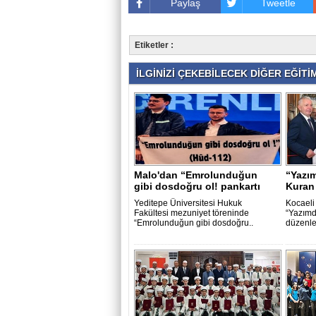
Paylaş
Tweetle
Etiketler :
İLGİNİZİ ÇEKEBİLECEK DİĞER EĞİTİM
Malo'dan “Emrolunduğun
“Yazım
gibi dosdoğru ol! pankartı
Kuran 
Yeditepe Üniversitesi Hukuk
Kocaeli
Fakültesi mezuniyet töreninde
“Yazımd
“Emrolunduğun gibi dosdoğru..
düzenle