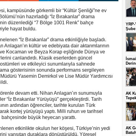
si, kampüsünde görkemli bir “Kültür Şenliği”ne ev
ı Bölümü’nün hazırladığı “İz Bırakanlar” drama
i’nin düzenlediği “7 Bölge 1001 Renk” bahçe
YRP-Y
riyle hayat buldu.
Şube
elenen “İz Bırakanlar” drama etkinliğiyle başladı.
n Anlagan’ın kültür ve edebiyata dair aktarımlarının
erve Kocaman ve Beyza Korap eşliğinde Dünya ve
rlerini canlandırdı. Klasik eserlerden güncel
İsmai
Derin
stümleri ve etkileyici sunumlarıyla sahnede
Drama gösterisinin sonunda performans sergileyen
üs Müdürü Yasemin Demirkol ve Lise Müdür Yardımcısı
ldi.
 törenle devam etti. Nihan Anlagan’ın sunumuyla
AK Ka
Tepek
r “İz Bırakanlar Yürüyüşü” gerçekleştirdi. Tarih
nın ardından öğrenciler, tarihte kurulan Türk
arak kortej yürüyüşü yaptı. Milli ruhun ve tarihsel
ul bahçesinde büyük heyecan yarattı.
enen etkinlikte okulun her köşesi, Türkiye’nin yedi
AK G
Batuh
lerini yansıtan duraklara dönüştürüldü. Yöresel