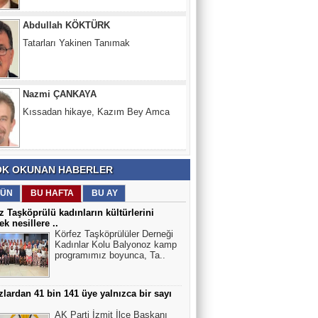
Nazmi ÇANKAYA
Kıssadan hikaye, Kazım Bey Amca
Süleyman DURAK
Başiskelede Özlü'nün Tarih Yolu Projesi
K OKUNAN HABERLER
ÜN
BU HAFTA
BU AY
z Taşköprülü kadınların kültürlerini
ek nesillere ..
Körfez Taşköprülüler Derneği
Kadınlar Kolu Balyonoz kamp
programımız boyunca, Ta..
lardan 41 bin 141 üye yalnızca bir sayı
AK Parti İzmit İlçe Başkanı