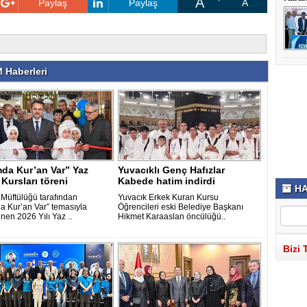
A
Paylaş
Paylaş
A
 Haberleri
da Kur’an Var” Yaz
Yuvacıklı Genç Hafızlar
Kursları töreni
Kabede hatim indirdi
HA
 Müftülüğü tarafından
Yuvacık Erkek Kuran Kursu
a Kur’an Var” temasıyla
Öğrencileri eski Belediye Başkanı
nen 2026 Yılı Yaz ..
Hikmet Karaaslan öncülüğü..
Bizi 