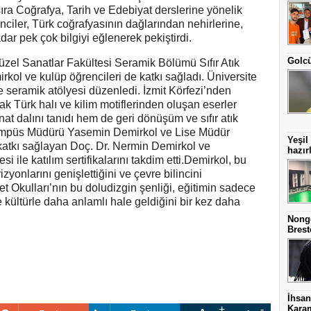
sıra Coğrafya, Tarih ve Edebiyat derslerine yönelik
nciler, Türk coğrafyasının dağlarından nehirlerine,
dar pek çok bilgiyi eğlenerek pekiştirdi.
Golcü
üzel Sanatlar Fakültesi Seramik Bölümü Sıfır Atık
ol ve kulüp öğrencileri de katkı sağladı. Üniversite
ikte seramik atölyesi düzenledi. İzmit Körfezi’nden
k Türk halı ve kilim motiflerinden oluşan eserler
nat dalını tanıdı hem de geri dönüşüm ve sıfır atık
Kampüs Müdürü Yasemin Demirkol ve Lise Müdür
Yeşil
katkı sağlayan Doç. Dr. Nermin Demirkol ve
hazır
i ile katılım sertifikalarını takdim etti.Demirkol, bu
izyonlarını genişlettiğini ve çevre bilincini
et Okulları’nın bu doludizgin şenliği, eğitimin sadece
ve kültürle daha anlamlı hale geldiğini bir kez daha
Nonge
Brest
İhsan
Karam