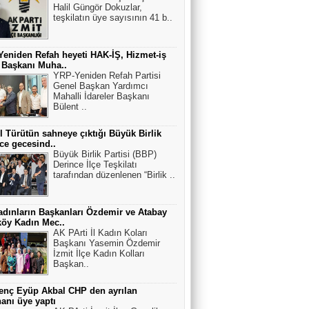
Halil Güngör Dokuzlar,
teşkilatın üye sayısının 41 b..
eniden Refah heyeti HAK-İŞ, Hizmet-iş
 Başkanı Muha..
YRP-Yeniden Refah Partisi
Genel Başkan Yardımcı
Mahalli İdareler Başkanı
Bülent ..
l Türütün sahneye çıktığı Büyük Birlik
ce gecesind..
Büyük Birlik Partisi (BBP)
Derince İlçe Teşkilatı
tarafından düzenlenen “Birlik ..
dınların Başkanları Özdemir ve Atabay
öy Kadın Mec..
AK PArti İl Kadın Koları
Başkanı Yasemin Özdemir
İzmit İlçe Kadın Kolları
Başkan..
enç Eyüp Akbal CHP den ayrılan
anı üye yaptı