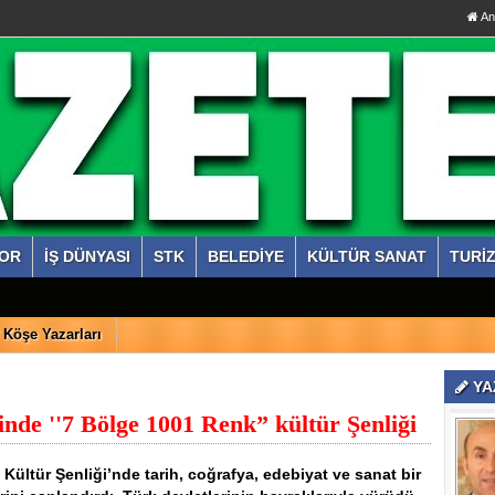
An
OR
İŞ DÜNYASI
STK
BELEDİYE
KÜLTÜR SANAT
TURİ
Köşe Yazarları
YA
inde ''7 Bölge 1001 Renk” kültür Şenliği
Kültür Şenliği’nde tarih, coğrafya, edebiyat ve sanat bir