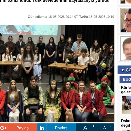
erini canlandırdı, Türk devletlerinin bayraklarıyla yürüdü
Güncelleme:
18-05-2026 20:14:07
Tarih:
18-05-2026 10:10
ÇO
BUG
Körfe
gelec
Dokuz
değil
A
Paylaş
Paylaş
A