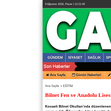
9 Ağustos 2026, Pazar | 12:21:46
GÜNDEM
SİYASET
SAĞLIK
SP
Ana Sayfa
Günün Haberleri
Ana Sayfa
»
EĞİTİM
Bilnet Fen ve Anadolu Lises
Kocaeli Bilnet Okulları’nda düzenlenen 