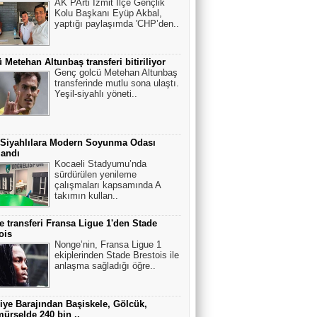
AK PArti İzmit İlçe Gençlik
Kolu Başkanı Eyüp Akbal,
yaptığı paylaşımda 'CHP’den..
 Metehan Altunbaş transferi bitiriliyor
Genç golcü Metehan Altunbaş
transferinde mutlu sona ulaştı.
Yeşil-siyahlı yöneti..
 Siyahlılara Modern Soyunma Odası
landı
Kocaeli Stadyumu’nda
sürdürülen yenileme
çalışmaları kapsamında A
takımın kullan..
 transferi Fransa Ligue 1'den Stade
ois
Nonge’nin, Fransa Ligue 1
ekiplerinden Stade Brestois ile
anlaşma sağladığı öğre..
iye Barajından Başiskele, Gölcük,
ürselde 240 bin ..