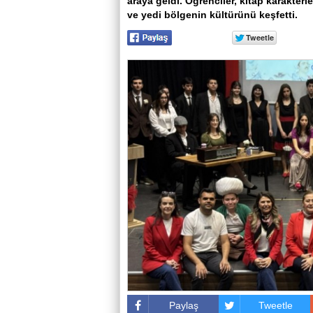
araya geldi. Öğrenciler, kitap karakterl
ve yedi bölgenin kültürünü keşfetti.
Paylaş
Tweetle