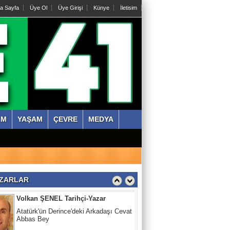
a Sayfa
Üye Ol
Üye Girişi
Künye
İletisim
Abdullah KÖKTÜRK
Tatarları Yakinen Tanımak
Nazmi ÇANKAYA
Kıssadan hikaye, Kazım Bey Amca
Süleyman DURAK
ZM
YAŞAM
ÇEVRE
MEDYA
Başiskelede Özlü'nün Tarih Yolu Projesi
Volkan ŞENEL Tarihçi-Yazar
Atatürk'ün Derince'deki Arkadaşı Cevat
Abbas Bey
ZARLAR
Abdullah KÖKTÜRK
Tatarları Yakinen Tanımak