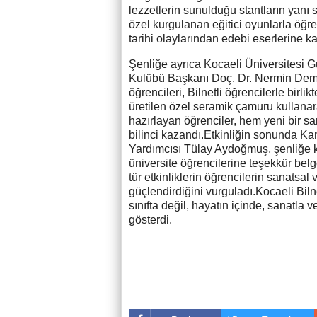
lezzetlerin sunulduğu stantların yanı 
özel kurgulanan eğitici oyunlarla öğre
tarihi olaylarından edebi eserlerine ka
Şenliğe ayrıca Kocaeli Üniversitesi G
Kulübü Başkanı Doç. Dr. Nermin Demirk
öğrencileri, Bilnetli öğrencilerle birl
üretilen özel seramik çamuru kullanara
hazırlayan öğrenciler, hem yeni bir sa
bilinci kazandı.Etkinliğin sonunda 
Yardımcısı Tülay Aydoğmuş, şenliğe 
üniversite öğrencilerine teşekkür belges
tür etkinliklerin öğrencilerin sanatsal v
güçlendirdiğini vurguladı.Kocaeli Biln
sınıfta değil, hayatın içinde, sanatla 
gösterdi.