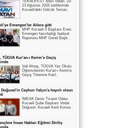
TEKNOFEST Mavi Vatan, 20-
23 Ağustos 2026 tarihlerinde
Kocaeli'deki Gölcük Tersan..
li'ye Emengen'ler Ailece gitti
MHP Kocaeli İl Başkanı Enes
Emengen hazırladığı faaliyet
Raporunu MHP Genel Başk..
, TÜGVA Kur’an-ı Kerim’e Geçiş
ninde
Vali Aktaş, TÜGVA Yaz Okulu
Öğrencilerinin Kur'an-ı Kerim'e
Geçiş Törenine Katıl..
 Doğusel'in Ceyhun Yalçın'a hayırlı olsun
ti
İMEAK Deniz Ticaret Odası
Kocaeli Şube Başkanı Vedat
Doğusel, Kocaeli Kent Konse..
nçlere İnsan Hakları Eğitimi Diriliş
ında