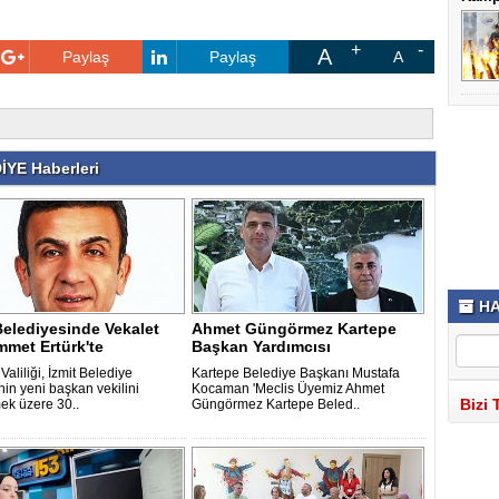
A
Paylaş
Paylaş
A
YE Haberleri
HA
Belediyesinde Vekalet
Ahmet Güngörmez Kartepe
met Ertürk'te
Başkan Yardımcısı
Valiliği, İzmit Belediye
Kartepe Belediye Başkanı Mustafa
nin yeni başkan vekilini
Kocaman 'Meclis Üyemiz Ahmet
Bizi 
mek üzere 30..
Güngörmez Kartepe Beled..