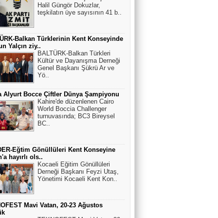
Halil Güngör Dokuzlar,
teşkilatın üye sayısının 41 b..
ÜRK-Balkan Türklerinin Kent Konseyinde
n Yalçın ziy..
BALTÜRK-Balkan Türkleri
Kültür ve Dayanışma Derneği
Genel Başkanı Şükrü Ar ve
Yö..
 Alyurt Bocce Çiftler Dünya Şampiyonu
Kahire'de düzenlenen Cairo
World Boccia Challenger
turnuvasında; BC3 Bireysel
BC..
ER-Eğtim Gönüllüleri Kent Konseyine
'a hayırlı ols..
Kocaeli Eğitim Gönüllüleri
Derneği Başkanı Feyzi Utaş,
Yönetimi Kocaeli Kent Kon..
OFEST Mavi Vatan, 20-23 Ağustos
ük