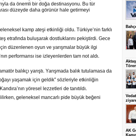
arıyla da önemli bir doğa destinasyonu. Bu tür
ararası düzeyde daha görünür hale getirmeyi
Bahçe
eleneksel kamp ateşi etkinliği oldu. Türkiye’nin farklı
teş etrafında buluşarak dostluklarını pekiştirdi. Gece
için düzenlenen oyun ve yarışmalar büyük ilgi
ın performansı ise izleyenlerden tam not aldı.
Aktaş
Töre
matör balıkçı yarıştı. Yarışmada balık tutulamasa da
doğayı yaşamak için geldik” sözleriyle etkinliğin
ndıra’nın yöresel lezzetleri de tanıtıldı.
Vedat
ilirken, geleneksel mancarlı pide büyük beğeni
ziyare
AK Ge
Kamp