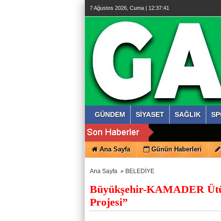
7 Ağustos 2026, Cuma | 12:37:41
GÜNDEM
SİYASET
SAĞLIK
SP
Ana Sayfa
Günün Haberleri
Ana Sayfa
»
BELEDİYE
Büyükşehir-KAMADER Ütük 
Projesi”