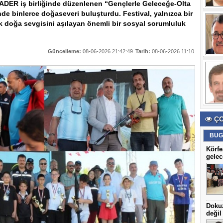
ADER iş birliğinde düzenlenen “Gençlerle Geleceğe-Olta
nde binlerce doğaseveri buluşturdu. Festival, yalnızca bir
ek doğa sevgisini aşılayan önemli bir sosyal sorumluluk
Güncelleme:
08-06-2026 21:42:49
Tarih:
08-06-2026 11:10
ÇO
BUG
Körfe
gelec
Dokuz
değil