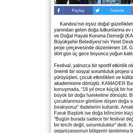
Paylaş
Tweetle
Kandıra’nın eşsiz doğal güzellikleri
yanından gelen doğa tutkunlarına ev sa
ve Doğal Hayatı Koruma Derneği (KA
B
üyükşehir Belediyesi’nin Yerel De
proje çerçevesinde düzenlenen 18. Ge
dört gün üç gece boyunca yoğun katılım
Festival, yalnızca bir sportif etkinli
önemli bir sosyal sorumluluk projesi o
yürüyüşleri, çocuk etkinlikleri ve kült
akademisine dönüştü.
KAMADER Başka
konuşmada, “18 yıl önce küçük bir ha
büyük bir doğa hareketine dönüştü. Biz
çocuklarımızın gönlüne düşen doğa sev
bırakıyoruz” ifadelerini kullandı. Ama
Faruk Baştürk ise doğa bilincinin küç
“Bugün burada sadece bir festival de
bir tercih değil, sorumluluktur” dedi
organizasyonun bölgenin tanıtımına bü