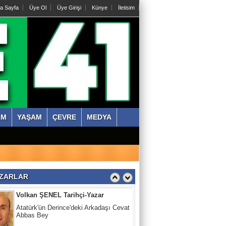
Abdullah KÖKTÜRK
a Sayfa
Üye Ol
Üye Girişi
Künye
İletisim
Tatarları Yakinen Tanımak
Nazmi ÇANKAYA
Kıssadan hikaye, Kazım Bey Amca
Süleyman DURAK
Başiskelede Özlü'nün Tarih Yolu Projesi
ZM
YAŞAM
ÇEVRE
MEDYA
Volkan ŞENEL Tarihçi-Yazar
Atatürk'ün Derince'deki Arkadaşı Cevat
Abbas Bey
ZARLAR
Abdullah KÖKTÜRK
Tatarları Yakinen Tanımak