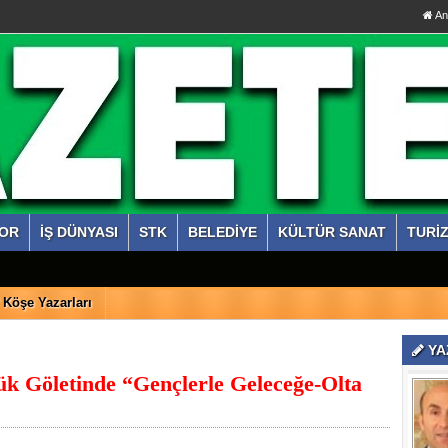
An
OR
İŞ DÜNYASI
STK
BELEDİYE
KÜLTÜR SANAT
TURİ
Köşe Yazarları
YA
Göletinde “Gençlerle Geleceğe-Olta