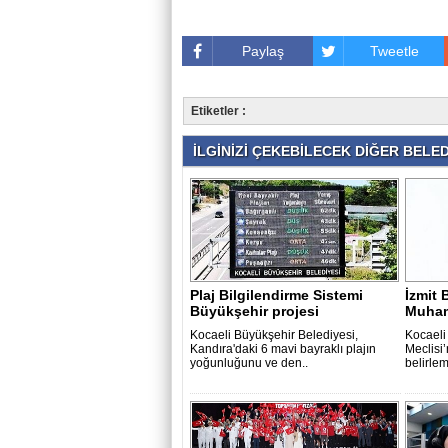
Paylaş
Tweetle
Etiketler :
İLGİNİZİ ÇEKEBİLECEK DİĞER BELEDİ
Plaj Bilgilendirme Sistemi
İzmit 
Büyükşehir projesi
Muham
Kocaeli Büyükşehir Belediyesi,
Kocaeli 
Kandıra'daki 6 mavi bayraklı plajın
Meclisi’
yoğunluğunu ve den..
belirle