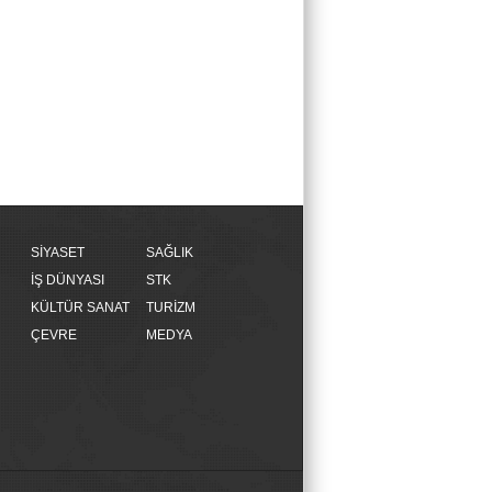
SİYASET
SAĞLIK
İŞ DÜNYASI
STK
KÜLTÜR SANAT
TURİZM
ÇEVRE
MEDYA