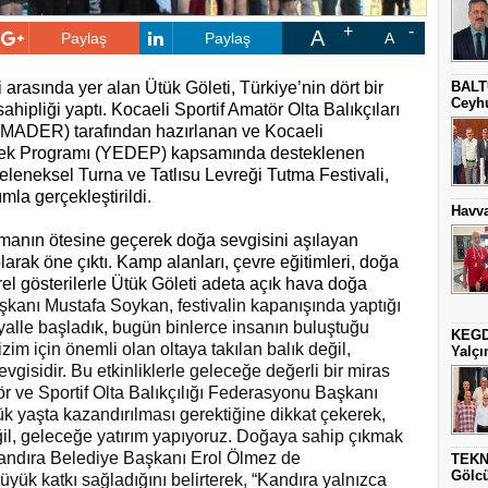
A
Paylaş
Paylaş
A
 arasında yer alan Ütük Göleti, Türkiye’nin dört bir
BALT
Ceyhu
hipliği yaptı. Kocaeli Sportif Amatör Olta Balıkçıları
MADER) tarafından hazırlanan ve Kocaeli
stek Programı (YEDEP) kapsamında desteklenen
leneksel Turna ve Tatlısu Levreği Tutma Festivali,
la gerçekleştirildi.
Havva
k olmanın ötesine geçerek doğa sevgisini aşılayan
larak öne çıktı. Kamp alanları, çevre eğitimleri, doğa
ürel gösterilerle Ütük Göleti adeta açık hava doğa
nı Mustafa Soykan, festivalin kapanışında yaptığı
yalle başladık, bugün binlerce insanın buluştuğu
KEGD
im için önemli olan oltaya takılan balık değil,
Yalçın
gisidir. Bu etkinliklerle geleceğe değerli bir miras
tör ve Sportif Olta Balıkçılığı Federasyonu Başkanı
ük yaşta kazandırılması gerektiğine dikkat çekerek,
ğil, geleceğe yatırım yapıyoruz. Doğaya sahip çıkmak
. Kandıra Belediye Başkanı Erol Ölmez de
TEKN
Gölc
yük katkı sağladığını belirterek, “Kandıra yalnızca