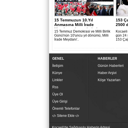
15 Temmuzun 10.Yıl
153 Ç
Anmasına Milli İrade
2500 d
Meydanında çoşkulu k..
15 Temmuz Demokrasi ve Milli Birlik
Kocaeli
Günü'nün 10'uncu yıl dönümü, Milli
gün 24 
İrade Meydanı'..
153 Çağ
GENEL
HABERLER
İletişim
Günün Haberleri
Künye
Haber Arşivi
Linkler
Köşe Yazarları
Rss
Üye Ol
Üye Girişi
Önemli Telefonlar
Sitene Ekle
Kocaeli'de Sağduyulu Haberin Adresi