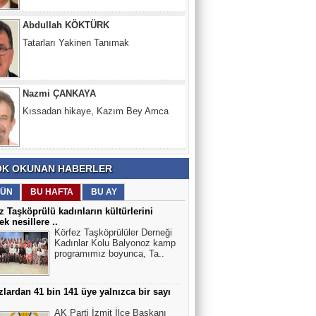
Nazmi ÇANKAYA
Kıssadan hikaye, Kazım Bey Amca
Süleyman DURAK
Başiskelede Özlü'nün Tarih Yolu Projesi
K OKUNAN HABERLER
ÜN
BU HAFTA
BU AY
z Taşköprülü kadınların kültürlerini
ek nesillere ..
Körfez Taşköprülüler Derneği
Kadınlar Kolu Balyonoz kamp
programımız boyunca, Ta..
lardan 41 bin 141 üye yalnızca bir sayı
AK Parti İzmit İlçe Başkanı