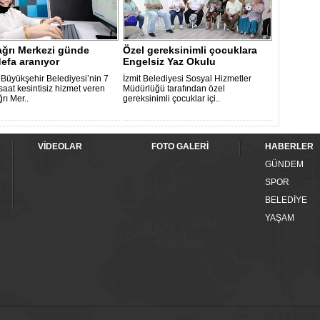
ağrı Merkezi günde
Özel gereksinimli çocuklara
efa aranıyor
Engelsiz Yaz Okulu
 Büyükşehir Belediyesi’nin 7
İzmit Belediyesi Sosyal Hizmetler
saat kesintisiz hizmet veren
Müdürlüğü tarafından özel
rı Mer..
gereksinimli çocuklar içi..
VİDEOLAR
FOTO GALERİ
HABERLER
GÜNDEM
SPOR
BELEDİYE
YAŞAM