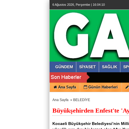
6 Ağustos 2026, Perşembe | 16:04:10
GÜNDEM
SİYASET
SAĞLIK
SP
Ana Sayfa
Günün Haberleri
Ana Sayfa
»
BELEDİYE
Büyükşehirden Enfest'te 'Ayı
Kocaeli Büyükşehir Belediyesi’nin Mill