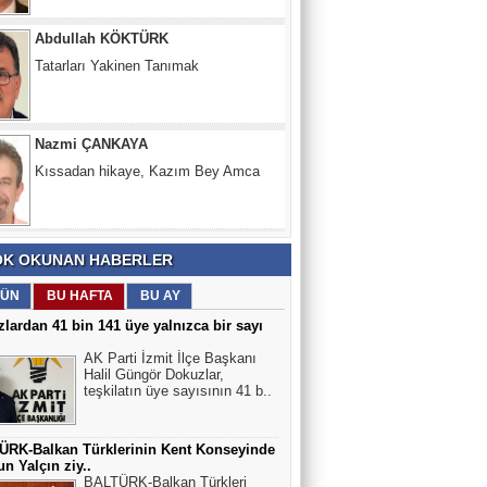
Nazmi ÇANKAYA
Kıssadan hikaye, Kazım Bey Amca
Süleyman DURAK
Başiskelede Özlü'nün Tarih Yolu Projesi
K OKUNAN HABERLER
ÜN
BU HAFTA
BU AY
lardan 41 bin 141 üye yalnızca bir sayı
AK Parti İzmit İlçe Başkanı
Halil Güngör Dokuzlar,
teşkilatın üye sayısının 41 b..
ÜRK-Balkan Türklerinin Kent Konseyinde
n Yalçın ziy..
BALTÜRK-Balkan Türkleri