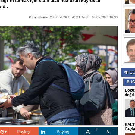
Yemeği”ni tatmak için stant alanında uzun kuyruklar
rdi.
Güncelleme:
20-05-2026 15:41:11
Tarih:
18-05-2026 16:30
ÇO
BUG
Dokuz
değil
BALT
Ceyhu
A
Paylaş
Paylaş
A