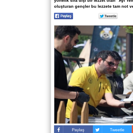
yönelik sıra dışı bir lezzet olan “Ayı 
oluşturan gençler bu lezzete tam not ve
Paylaş
Tweetle