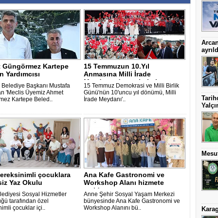
Arcan
ayrıld
 Güngörmez Kartepe
15 Temmuzun 10.Yıl
n Yardımcısı
Anmasına Milli İrade
Meydanında çoşkulu k..
 Belediye Başkanı Mustafa
15 Temmuz Demokrasi ve Milli Birlik
n 'Meclis Üyemiz Ahmet
Günü'nün 10'uncu yıl dönümü, Milli
Tarih
ez Kartepe Beled..
İrade Meydanı'..
Yalçı
Mesut
ereksinimli çocuklara
Ana Kafe Gastronomi ve
siz Yaz Okulu
Workshop Alanı hizmete
açıldı
elediyesi Sosyal Hizmetler
Anne Şehir Sosyal Yaşam Merkezi
ğü tarafından özel
bünyesinde Ana Kafe Gastronomi ve
imli çocuklar içi..
Workshop Alanını bü..
Karag