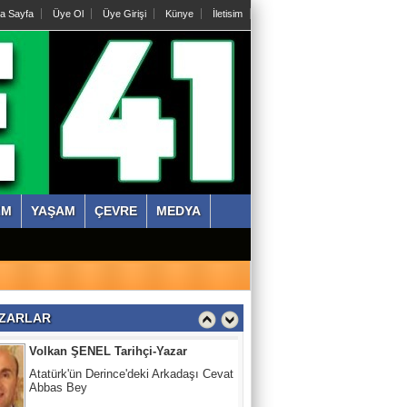
Abdullah KÖKTÜRK
a Sayfa
Üye Ol
Üye Girişi
Künye
İletisim
Tatarları Yakinen Tanımak
Nazmi ÇANKAYA
Kıssadan hikaye, Kazım Bey Amca
Süleyman DURAK
ZM
YAŞAM
ÇEVRE
MEDYA
Başiskelede Özlü'nün Tarih Yolu Projesi
Volkan ŞENEL Tarihçi-Yazar
Atatürk'ün Derince'deki Arkadaşı Cevat
Abbas Bey
ZARLAR
Abdullah KÖKTÜRK
Tatarları Yakinen Tanımak