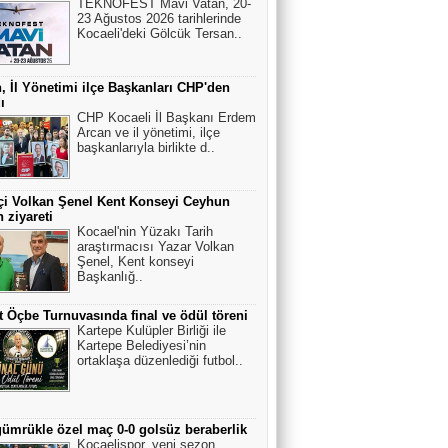
TEKNOFEST Mavi Vatan, 20-
23 Ağustos 2026 tarihlerinde
Kocaeli'deki Gölcük Tersan..
, İl Yönetimi ilçe Başkanları CHP'den
ı
CHP Kocaeli İl Başkanı Erdem
Arcan ve il yönetimi, ilçe
başkanlarıyla birlikte d..
çi Volkan Şenel Kent Konseyi Ceyhun
n ziyareti
Kocael'nin Yüzakı Tarih
araştırmacısı Yazar Volkan
Şenel, Kent konseyi
Başkanlığ..
 Öçbe Turnuvasında final ve ödül töreni
Kartepe Kulüpler Birliği ile
Kartepe Belediyesi’nin
ortaklaşa düzenlediği futbol..
ümrükle özel maç 0-0 golsüz beraberlik
Kocaelispor, yeni sezon