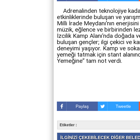
Adrenalinden teknolojiye kada
etkinliklerinde buluşan ve yarış
Milli İrade Meydanı’nın enerjisin
müzik, eğlence ve birbirinden lez
İzcilik Kamp Alanı’nda doğada v
buluşan gençler; ilgi çekici ve k
deneyimi yaşıyor. Kamp ve sokak
yemeği tatmak için stant alanınd
Yemeğine” tam not verdi.
Paylaş
Tweetle
Etiketler :
İLGİNİZİ ÇEKEBİLECEK DİĞER BELEDİ