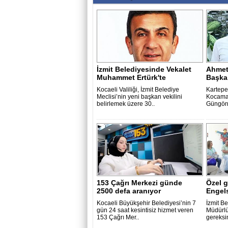
İzmit Belediyesinde Vekalet
Ahmet
Muhammet Ertürk'te
Başka
Kocaeli Valiliği, İzmit Belediye
Kartepe
Meclisi’nin yeni başkan vekilini
Kocama
belirlemek üzere 30..
Güngörm
153 Çağrı Merkezi günde
Özel g
2500 defa aranıyor
Engel
Kocaeli Büyükşehir Belediyesi’nin 7
İzmit B
gün 24 saat kesintisiz hizmet veren
Müdürlü
153 Çağrı Mer..
gereksin