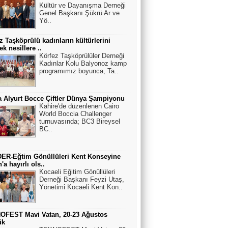
Kültür ve Dayanışma Derneği
Genel Başkanı Şükrü Ar ve
Yö..
z Taşköprülü kadınların kültürlerini
ek nesillere ..
Körfez Taşköprülüler Derneği
Kadınlar Kolu Balyonoz kamp
programımız boyunca, Ta..
 Alyurt Bocce Çiftler Dünya Şampiyonu
Kahire'de düzenlenen Cairo
World Boccia Challenger
turnuvasında; BC3 Bireysel
BC..
ER-Eğtim Gönüllüleri Kent Konseyine
'a hayırlı ols..
Kocaeli Eğitim Gönüllüleri
Derneği Başkanı Feyzi Utaş,
Yönetimi Kocaeli Kent Kon..
OFEST Mavi Vatan, 20-23 Ağustos
ük