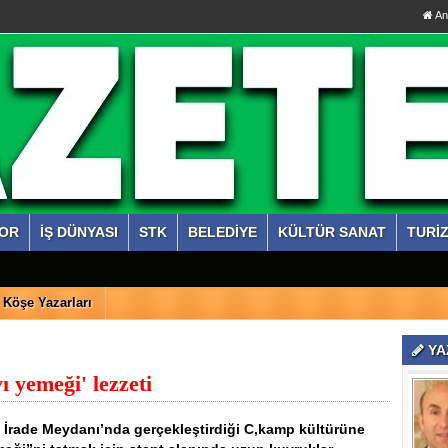
An
OR
İŞ DÜNYASI
STK
BELEDİYE
KÜLTÜR SANAT
TURİ
Köşe Yazarları
YA
 yemeği' lezzeti
i İrade Meydanı’nda gerçekleştirdiği C,kamp kültürüne