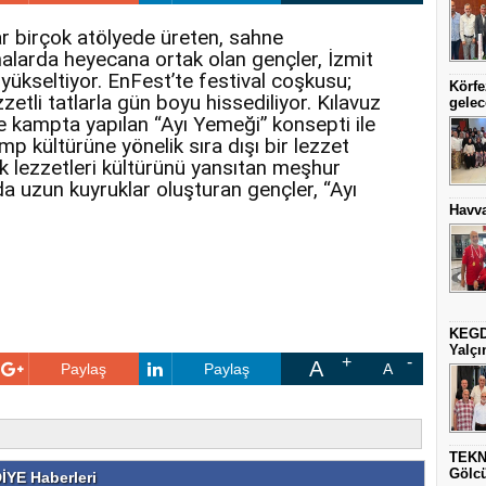
r birçok atölyede üreten, sahne
malarda heyecana ortak olan gençler, İzmit
i yükseltiyor. EnFest’te festival coşkusu;
Körfe
zetli tatlarla gün boyu hissediliyor. Kılavuz
gelec
e kampta yapılan “Ayı Yemeği” konsepti ile
amp kültürüne yönelik sıra dışı bir lezzet
 lezzetleri kültürünü yansıtan meşhur
a uzun kuyruklar oluşturan gençler, “Ayı
Havva
KEGD
Yalçın
A
Paylaş
Paylaş
A
TEKN
Gölc
YE Haberleri