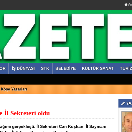
An
OR
İŞ DÜNYASI
STK
BELEDİYE
KÜLTÜR SANAT
TURİ
Köşe Yazarları
YA
İl Sekreteri oldu
ğımı gerçekleşti. İl Sekreteri Can Kuşkan, İl Saymanı