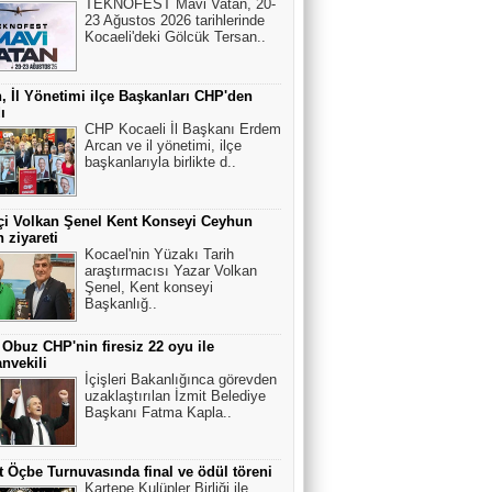
TEKNOFEST Mavi Vatan, 20-
23 Ağustos 2026 tarihlerinde
Kocaeli'deki Gölcük Tersan..
, İl Yönetimi ilçe Başkanları CHP'den
ı
CHP Kocaeli İl Başkanı Erdem
Arcan ve il yönetimi, ilçe
başkanlarıyla birlikte d..
çi Volkan Şenel Kent Konseyi Ceyhun
n ziyareti
Kocael'nin Yüzakı Tarih
araştırmacısı Yazar Volkan
Şenel, Kent konseyi
Başkanlığ..
 Obuz CHP'nin firesiz 22 oyu ile
nvekili
İçişleri Bakanlığınca görevden
uzaklaştırılan İzmit Belediye
Başkanı Fatma Kapla..
 Öçbe Turnuvasında final ve ödül töreni
Kartepe Kulüpler Birliği ile