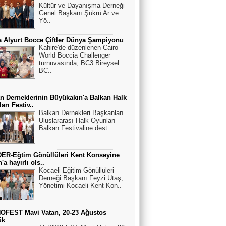
Kültür ve Dayanışma Derneği
Genel Başkanı Şükrü Ar ve
Yö..
 Alyurt Bocce Çiftler Dünya Şampiyonu
Kahire'de düzenlenen Cairo
World Boccia Challenger
turnuvasında; BC3 Bireysel
BC..
n Derneklerinin Büyükakın'a Balkan Halk
arı Festiv..
Balkan Dernekleri Başkanları
Uluslararası Halk Oyunları
Balkan Festivaline dest..
ER-Eğtim Gönüllüleri Kent Konseyine
'a hayırlı ols..
Kocaeli Eğitim Gönüllüleri
Derneği Başkanı Feyzi Utaş,
Yönetimi Kocaeli Kent Kon..
OFEST Mavi Vatan, 20-23 Ağustos
ük