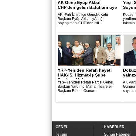
AK Genç Eyüp Akbal
Yeşil 
CHP'den gelen Batuhanı üye
Soyun
yaptı
AK PArti İzmit İlçe Gençlik Kolu
Kocaeli
Başkanı Eyüp Akbal, yAptığı
yenilem
paylaşımda 'CHP’den isti..
takımın 
YRP-Yeniden Refah heyeti
Dokuz
HAK-İŞ, Hizmet-iş Şube
yalnız
Başkanı Muha..
YRP-Yeniden Refah Partisi Genel
AK Parti
Başkan Yardımcı Mahalli İdareler
Güngör 
Başkanı Bülent Osman..
sayısını
GENEL
HABERLER
İletişim
Günün Haberleri