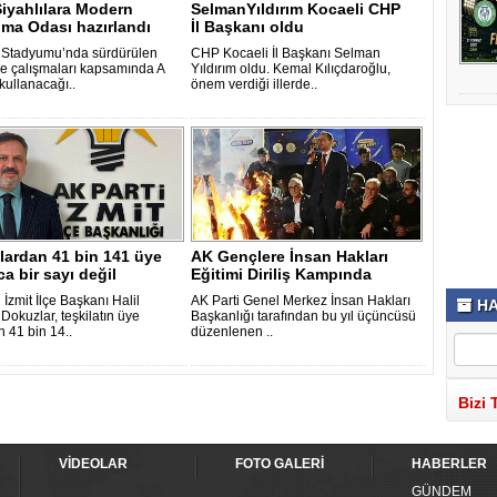
Siyahlılara Modern
SelmanYıldırım Kocaeli CHP
ma Odası hazırlandı
İl Başkanı oldu
 Stadyumu’nda sürdürülen
CHP Kocaeli İl Başkanı Selman
e çalışmaları kapsamında A
Yıldırım oldu. Kemal Kılıçdaroğlu,
kullanacağı..
önem verdiği illerde..
lardan 41 bin 141 üye
AK Gençlere İnsan Hakları
ca bir sayı değil
Eğitimi Diriliş Kampında
 İzmit İlçe Başkanı Halil
AK Parti Genel Merkez İnsan Hakları
HA
Dokuzlar, teşkilatın üye
Başkanlığı tarafından bu yıl üçüncüsü
n 41 bin 14..
düzenlenen ..
Bizi 
VİDEOLAR
FOTO GALERİ
HABERLER
GÜNDEM