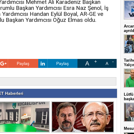
Yardımcısı Mehmet Ali Karadeniz Başkan
Sorumlu Başkan Yardımcısı Esra Naz Şenol, İş
Yardımcısı Handan Eylül Boyal, AR-GE ve
lu Başkan Yardımcısı Oğuz Elmas oldu.
Arcan
ayrıld
Tarih
A
Paylaş
Paylaş
A
Yalçı
T Haberleri
Lütfü
başka
Mesut