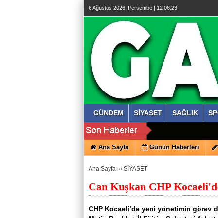
6 Ağustos 2026, Perşembe | 12:06:24
GÜNDEM
SİYASET
SAĞLIK
SP
Ana Sayfa
Günün Haberleri
Ana Sayfa
»
SİYASET
Can Kuşkan CHP Kocaeli'de 
CHP Kocaeli’de yeni yönetimin görev da