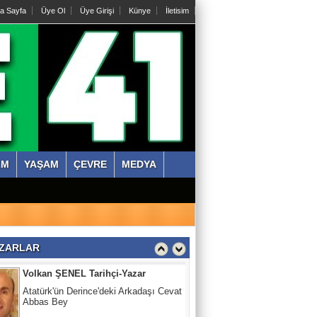
a Sayfa
Üye Ol
Üye Girişi
Künye
İletisim
Abdullah KÖKTÜRK
Tatarları Yakinen Tanımak
Nazmi ÇANKAYA
Kıssadan hikaye, Kazım Bey Amca
Süleyman DURAK
ZM
YAŞAM
ÇEVRE
MEDYA
Başiskelede Özlü'nün Tarih Yolu Projesi
Volkan ŞENEL Tarihçi-Yazar
Atatürk'ün Derince'deki Arkadaşı Cevat
ZARLAR
Abbas Bey
Abdullah KÖKTÜRK
Tatarları Yakinen Tanımak