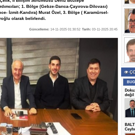
t Çelik, İl Bilişim Sorumlusu Deniz Boztepe
dımcıları; 1. Bölge (Gebze-Darıca-Çayırova-Dilovası)
ince- İzmit-Kandıra) Murat Özel, 3. Bölge ( Karamürsel-
ğlu olarak belirlendi.
Güncelleme:
14-11-2025 01:30:52
Tarih:
03-11-2025 20:45
ÇO
BUG
Dokuz
değil
BALT
Ceyhu