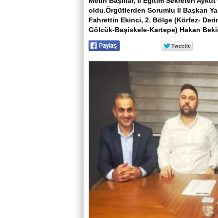
Metin Başlılar, İl Eğitim Sekreteri Ayku
oldu.Örgütlerden Sorumlu İl Başkan Yar
Fahrettin Ekinci, 2. Bölge (Körfez- Der
Gölcük-Başiskele-Kartepe) Hakan Bekiro