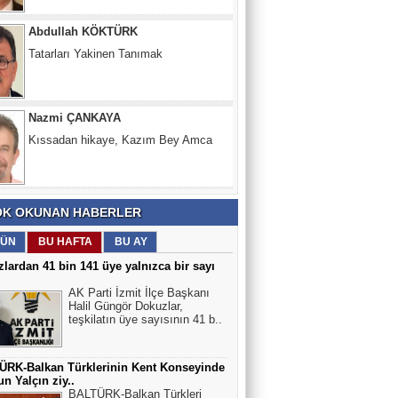
Nazmi ÇANKAYA
Kıssadan hikaye, Kazım Bey Amca
Süleyman DURAK
Başiskelede Özlü'nün Tarih Yolu Projesi
K OKUNAN HABERLER
ÜN
BU HAFTA
BU AY
lardan 41 bin 141 üye yalnızca bir sayı
AK Parti İzmit İlçe Başkanı
Halil Güngör Dokuzlar,
teşkilatın üye sayısının 41 b..
ÜRK-Balkan Türklerinin Kent Konseyinde
n Yalçın ziy..
BALTÜRK-Balkan Türkleri