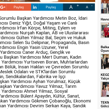
A
Paylaş
Paylaş
A
orumlu Başkan Yardımcısı Metin Boz, İdari
Havva
ısı Deniz Yiğit, Doğal Yaşam ve Canlı
dımcısı İrfan Körpe, Miting, Eylem ve
ardımcısı Nurşah Kaplan, AB ve Uluslararası
dımcısı Gülten Yılmaz Bal, Seçim ve Hukuk
mcısı Selen Su Delipınar, Propaganda, Basın
dımcısı Engin Yasin Uzuner, Yerel
Balka
Oyunl
ardımcısı Caner Arduç, Gençlik ve
lu Başkan Yardımcısı Mert Duman, Kadın
n Yardımcısı Yurtseven Boran, Muhtarlardan
n Bölük, İnsan Hakları ve Çevreden Sorumlu
 Meslek Odaları ve STK’lardan Sorumlu
KEGD
, Sendikalardan, Fabrika ve İşçi
Yalçın
şkan Yardımcısı Ayhan Yorulmaz, Küçük
aşkan Yardımcısı Yavuz Yılmaz, Tarım
n Yardımcısı Ahmet Yılmaz, Sosyal
ardımcısı Bülent Apaydın, Kültür, Sanat,
şkan Yardımcısı Gökmen Çobanoğlu, Ekonomi
TEKN
an Yardımcısı Devrim Serkan Kaya, Sandık
Gölc