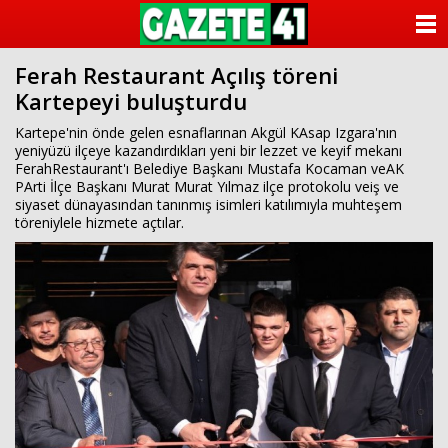
ANASAYFA
Ferah Restaurant Açılış töreni
KATEGORİLER
Kartepeyi buluşturdu
YAZARLAR
Kartepe'nin önde gelen esnaflarınan Akgül KAsap Izgara'nın
yeniyüzü ilçeye kazandırdıkları yeni bir lezzet ve keyif mekanı
FerahRestaurant'ı Belediye Başkanı Mustafa Kocaman veAK
ANKETLER
PArti İlçe Başkanı Murat Murat Yılmaz ilçe protokolu veiş ve
siyaset dünayasından tanınmış isimleri katılımıyla muhteşem
töreniylele hizmete açtılar.
FOTO GALERİ
VİDEO GALERİ
KÜNYE
İLETİŞİM