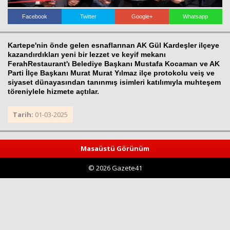
Facebook
Twitter
Google+
Whatsapp
Kartepe'nin önde gelen esnaflarınan AK Gül Kardeşler ilçeye
kazandırdıkları yeni bir lezzet ve keyif mekanı
FerahRestaurant'ı Belediye Başkanı Mustafa Kocaman ve AK
Parti İlçe Başkanı Murat Murat Yılmaz ilçe protokolu veiş ve
siyaset dünayasından tanınmış isimleri katılımıyla muhteşem
töreniylele hizmete açtılar.
Haberin Doğru Adresi.
Tarih:
01-03-2025
Masaüstü Görünüm
© 2026 Gazete41