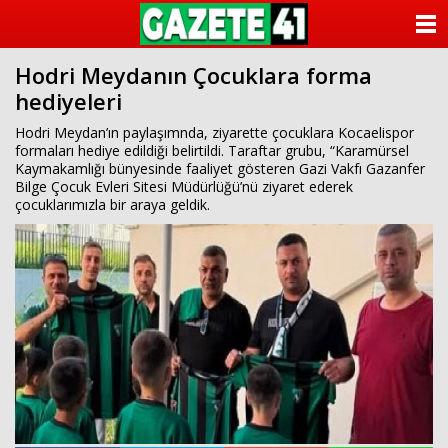
ANASAYFA
Hodri Meydanın Çocuklara forma
KATEGORİLER
hediyeleri
YAZARLAR
Hodri Meydan’ın paylaşımnda, ziyarette çocuklara Kocaelispor
formaları hediye edildiği belirtildi. Taraftar grubu, “Karamürsel
Kaymakamlığı bünyesinde faaliyet gösteren Gazi Vakfı Gazanfer
ANKETLER
Bilge Çocuk Evleri Sitesi Müdürlüğü’nü ziyaret ederek
çocuklarımızla bir araya geldik.
FOTO GALERİ
VİDEO GALERİ
KÜNYE
İLETİŞİM