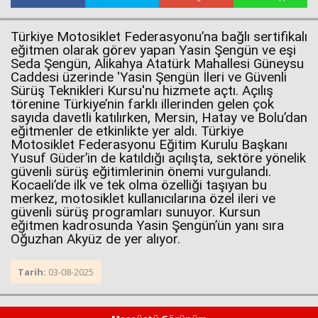
Türkiye Motosiklet Federasyonu’na bağlı sertifikalı
eğitmen olarak görev yapan Yasin Şengün ve eşi
Seda Şengün, Alikahya Atatürk Mahallesi Güneysu
Caddesi üzerinde 'Yasin Şengün İleri ve Güvenli
Sürüş Teknikleri Kursu'nu hizmete açtı. Açılış
törenine Türkiye’nin farklı illerinden gelen çok
sayıda davetli katılırken, Mersin, Hatay ve Bolu’dan
eğitmenler de etkinlikte yer aldı. Türkiye
Haberin Doğru Adresi.
Motosiklet Federasyonu Eğitim Kurulu Başkanı
Yusuf Güder’in de katıldığı açılışta, sektöre yönelik
güvenli sürüş eğitimlerinin önemi vurgulandı.
Kocaeli’de ilk ve tek olma özelliği taşıyan bu
merkez, motosiklet kullanıcılarına özel ileri ve
güvenli sürüş programları sunuyor. Kursun
eğitmen kadrosunda Yasin Şengün’ün yanı sıra
Oğuzhan Akyüz de yer alıyor.
Tarih:
03-08-2025