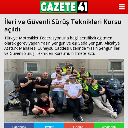
ANASAYFA
İleri ve Güvenli Sürüş Teknikleri Kursu
KATEGORİLER
açıldı
YAZARLAR
Türkiye Motosiklet Federasyonu’na bağlı sertifikalı eğitmen
olarak görev yapan Yasin Şengün ve eşi Seda Şengün, Alikahya
Atatürk Mahallesi Güneysu Caddesi üzerinde 'Yasin Şengün İleri
ANKETLER
ve Güvenli Sürüş Teknikleri Kursu'nu hizmete açtı.
FOTO GALERİ
VİDEO GALERİ
KÜNYE
İLETİŞİM
Facebook
Twitter
Google+
Whatsapp