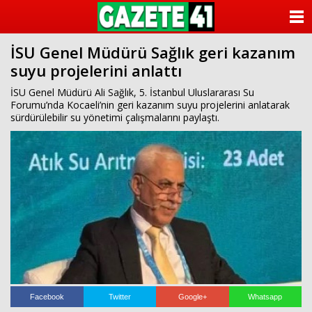
ANASAYFA
İSU Genel Müdürü Sağlık geri kazanım
KATEGORİLER
suyu projelerini anlattı
YAZARLAR
İSU Genel Müdürü Ali Sağlık, 5. İstanbul Uluslararası Su
Forumu’nda Kocaeli’nin geri kazanım suyu projelerini anlatarak
sürdürülebilir su yönetimi çalışmalarını paylaştı.
ANKETLER
FOTO GALERİ
VİDEO GALERİ
KÜNYE
İLETİŞİM
Facebook
Twitter
Google+
Whatsapp