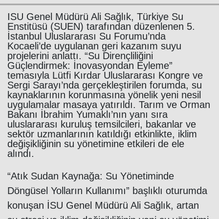
İSU Genel Müdürü Ali Sağlık, Türkiye Su
Enstitüsü (SUEN) tarafından düzenlenen 5.
İstanbul Uluslararası Su Forumu’nda
Kocaeli’de uygulanan geri kazanım suyu
projelerini anlattı. “Su Dirençliliğini
Güçlendirmek: İnovasyondan Eyleme”
temasıyla Lütfi Kırdar Uluslararası Kongre ve
Sergi Sarayı’nda gerçekleştirilen forumda, su
kaynaklarının korunmasına yönelik yeni nesil
Haberin Doğru Adresi.
uygulamalar masaya yatırıldı. Tarım ve Orman
Bakanı İbrahim Yumaklı’nın yanı sıra
uluslararası kuruluş temsilcileri, bakanlar ve
sektör uzmanlarının katıldığı etkinlikte, iklim
değişikliğinin su yönetimine etkileri de ele
alındı.
“Atık Sudan Kaynağa: Su Yönetiminde
Döngüsel Yolların Kullanımı” başlıklı oturumda
konuşan İSU Genel Müdürü Ali Sağlık, artan