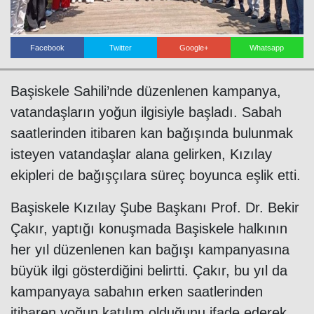
Facebook
Twitter
Google+
Whatsapp
Başiskele Sahili’nde düzenlenen kampanya,
vatandaşların yoğun ilgisiyle başladı. Sabah
saatlerinden itibaren kan bağışında bulunmak
Haberin Doğru Adresi.
isteyen vatandaşlar alana gelirken, Kızılay
ekipleri de bağışçılara süreç boyunca eşlik etti.
Başiskele Kızılay Şube Başkanı Prof. Dr. Bekir
Çakır, yaptığı konuşmada Başiskele halkının
her yıl düzenlenen kan bağışı kampanyasına
büyük ilgi gösterdiğini belirtti. Çakır, bu yıl da
kampanyaya sabahın erken saatlerinden
itibaren yoğun katılım olduğunu ifade ederek