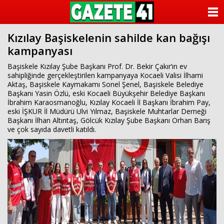
ANASAYFA
Kızılay Başiskelenin sahilde kan bağışı
KATEGORİLER
kampanyası
YAZARLAR
Başiskele Kızılay Şube Başkanı Prof. Dr. Bekir Çakır’ın ev
sahipliğinde gerçekleştirilen kampanyaya Kocaeli Valisi İlhami
Aktaş, Başiskele Kaymakamı Sonel Şenel, Başiskele Belediye
ANKETLER
Başkanı Yasin Özlü, eski Kocaeli Büyükşehir Belediye Başkanı
İbrahim Karaosmanoğlu, Kızılay Kocaeli İl Başkanı İbrahim Pay,
eski İŞKUR İl Müdürü Ulvi Yılmaz, Başiskele Muhtarlar Derneği
FOTO GALERİ
Başkanı İlhan Altıntaş, Gölcük Kızılay Şube Başkanı Orhan Barış
ve çok sayıda davetli katıldı.
VİDEO GALERİ
KÜNYE
İLETİŞİM