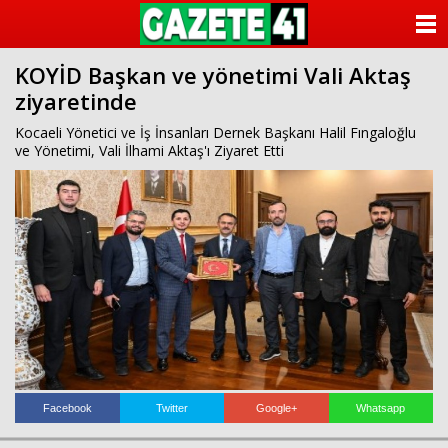
ANASAYFA
KOYİD Başkan ve yönetimi Vali Aktaş
KATEGORİLER
ziyaretinde
YAZARLAR
Kocaeli Yönetici ve İş İnsanları Dernek Başkanı Halil Fıngaloğlu
ve Yönetimi, Vali İlhami Aktaş'ı Ziyaret Etti
ANKETLER
FOTO GALERİ
VİDEO GALERİ
KÜNYE
İLETİŞİM
Facebook
Twitter
Google+
Whatsapp