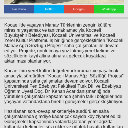
Facebook
Twitter
Google+
Whatsapp
Kocaeli'de yaşayan Manav Türklerinin zengin kültürel
mirasını yaşatmak ve tanıtmak amacıyla Kocaeli
Büyükşehir Belediyesi, Kocaeli Üniversitesi ve Kocaeli
Yerel Kültür Platformu iş birliğinde gerçekleştirilen "Kocaeli
Manav Ağzı Sözlüğü Projesi" saha çalışmaları ile devam
ediyor. Projede, unutulmaya yüz tutmuş yerel kelime ve
Haberin Doğru Adresi.
sözcüklerin kayıt altına alınarak gelecek kuşaklara
aktarılması planlanıyor.
Kocaeli'nin yerel kültür değerlerini korumak ve yaşatmak
amacıyla sürdürülen "Kocaeli Manav Ağzı Sözlüğü Projesi"
kapsamında saha çalışmaları devam ediyor. Kocaeli
Üniversitesi Fen Edebiyat Fakültesi Türk Dili ve Edebiyatı
Öğretim Üyesi Doç. Dr. Kenan Acar danışmanlığında
yürütülen çalışmalar kapsamında şehrin farklı bölgelerinde
yaşayan vatandaşlarla birebir görüşmeler gerçekleştiriliyor.
Hazırlanan soru-cevap anketleriyle sürdürülen saha
çalışmalarında şimdiye kadar çok sayıda köy ziyaret edildi.
Görüşmeler kapsamında vatandaşlardan yerel ağızda
kullanılan kelimeler, sözcükler ve günlük hayatta kullanılan