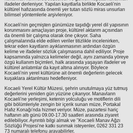
ifadeler derleniyor. Yapılan kayıtlarla birlikte Kocaeli'nin
kültürel hafızasında önemli yer tutan sözlü miras unsurları
bilimsel yöntemlerle arşivleniyor.
Kocaeli'nin geçmişten günümüze taşıdığı yerel dil yapısının
korunmasını amaçlayan proje, kültürel aktarım açısından
da önemli bir çalışma olarak öne çıkıyor. Saha
çalışmalarında elde edilen veriler titizlikle incelenirken,
tekrar eden kayıtların ayıklanmasının ardından özgün
kelime ve ifadeler sözlük çalışmasına dahil ediliyor. Proje
kapsamında yalnızca kelimeler değil, aynı zamanda yöreye
özgü kullanım biçimleri, halk arasında yaşayan ifadeler ve
kültürel anlatımlar da kayıt altına alınıyor. Böylece
Kocaeli'nin yerel kültürüne ait önemli değerlerin gelecek
kuşaklara aktarılması hedefleniyor.
Kocaeli Yerel Kültür Müzesi, şehrin unutulmaya yüz tutmuş
değerlerini yeniden gün yüzüne çıkarıyor. Manavların
Kocaeli'ne yerleşimi, ketenin yolculuğu ve motiflerin dili
gibi bölümleriyle zengin bir içerik sunan müze, Portakal
Hafız Konağı'nda hizmet veriyor. Müze, pazartesi hariç
haftanın altı günü 09.00-17.30 saatleri arasında ziyaret
edilebiliyor. Ayrıntılı bilgi almak ve "Kocaeli Manav Ağzı
Sözlüğü Projesi'ne katkı sunmak isteyenler, 0262 331 23
73 numaralı telefonu arayabilirler.