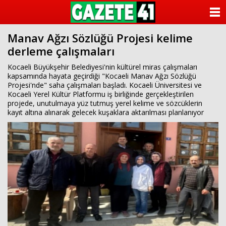
ANASAYFA
Manav Ağzı Sözlüğü Projesi kelime
KATEGORİLER
derleme çalışmaları
YAZARLAR
Kocaeli Büyükşehir Belediyesi'nin kültürel miras çalışmaları
kapsamında hayata geçirdiği "Kocaeli Manav Ağzı Sözlüğü
Projesi'nde" saha çalışmaları başladı. Kocaeli Üniversitesi ve
ANKETLER
Kocaeli Yerel Kültür Platformu iş birliğinde gerçekleştirilen
projede, unutulmaya yüz tutmuş yerel kelime ve sözcüklerin
kayıt altına alınarak gelecek kuşaklara aktarılması planlanıyor
FOTO GALERİ
VİDEO GALERİ
KÜNYE
İLETİŞİM