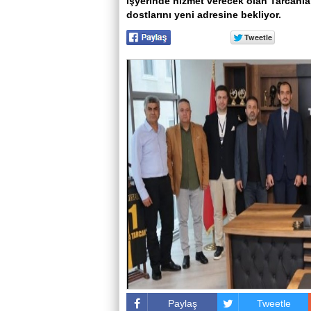
işyerinde hizmet verecek olan Tarcanla
dostlarını yeni adresine bekliyor.
Paylaş
Tweetle