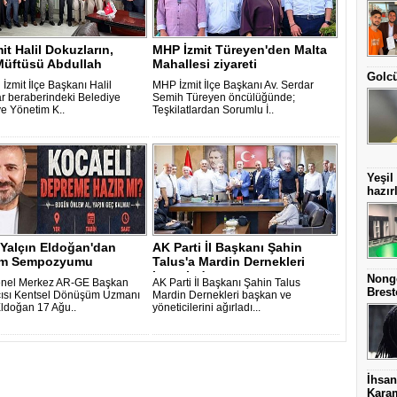
it Halil Dokuzların,
MHP İzmit Türeyen'den Malta
 Müftüsü Abdullah
Mahallesi ziyareti
Golcü
ez z..
 İzmit İlçe Başkanı Halil
MHP İzmit İlçe Başkanı Av. Serdar
r beraberindeki Belediye
Semih Türeyen öncülüğünde;
ve Yönetim K..
Teşkilatlardan Sorumlu İ..
Yeşil
hazır
 Yalçın Eldoğan'dan
AK Parti İl Başkanı Şahin
em Sempozyumu
Talus'a Mardin Dernekleri
heyetind..
Nonge
nel Merkez AR-GE Başkan
AK Parti İl Başkanı Şahin Talus
Brest
ısı Kentsel Dönüşüm Uzmanı
Mardin Dernekleri başkan ve
Eldoğan 17 Ağu..
yöneticilerini ağırladı...
İhsan
Karam