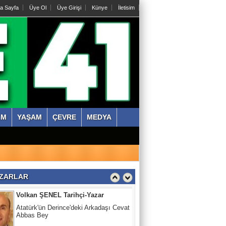
a Sayfa
Üye Ol
Üye Girişi
Künye
İletisim
Abdullah KÖKTÜRK
Tatarları Yakinen Tanımak
Nazmi ÇANKAYA
Kıssadan hikaye, Kazım Bey Amca
ZM
YAŞAM
ÇEVRE
MEDYA
Süleyman DURAK
Başiskelede Özlü'nün Tarih Yolu Projesi
Volkan ŞENEL Tarihçi-Yazar
ZARLAR
Atatürk'ün Derince'deki Arkadaşı Cevat
Abbas Bey
Abdullah KÖKTÜRK