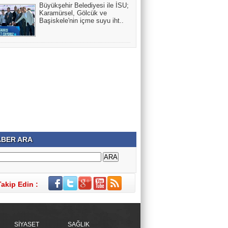
Büyükşehir Belediyesi ile İSU;
Karamürsel, Gölcük ve
Başiskele'nin içme suyu iht..
BER ARA
Takip Edin :
SİYASET
SAĞLIK