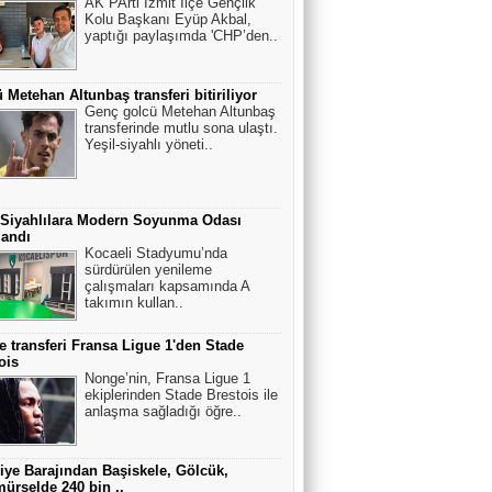
AK PArti İzmit İlçe Gençlik
Kolu Başkanı Eyüp Akbal,
yaptığı paylaşımda 'CHP’den..
 Metehan Altunbaş transferi bitiriliyor
Genç golcü Metehan Altunbaş
transferinde mutlu sona ulaştı.
Yeşil-siyahlı yöneti..
 Siyahlılara Modern Soyunma Odası
landı
Kocaeli Stadyumu’nda
sürdürülen yenileme
çalışmaları kapsamında A
takımın kullan..
 transferi Fransa Ligue 1'den Stade
ois
Nonge’nin, Fransa Ligue 1
ekiplerinden Stade Brestois ile
anlaşma sağladığı öğre..
iye Barajından Başiskele, Gölcük,
ürselde 240 bin ..