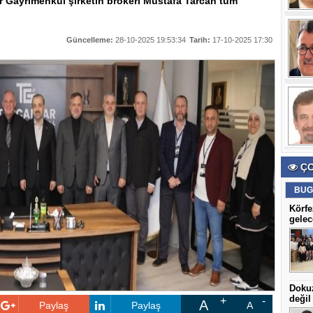
r Gayrimenkul şirketin brokeri Mustafa Tarcan tüm
Güncelleme:
28-10-2025 19:53:34
Tarih:
17-10-2025 17:30
ÇO
BUG
Körfe
gelec
Dokuz
değil
A
Paylaş
Paylaş
A