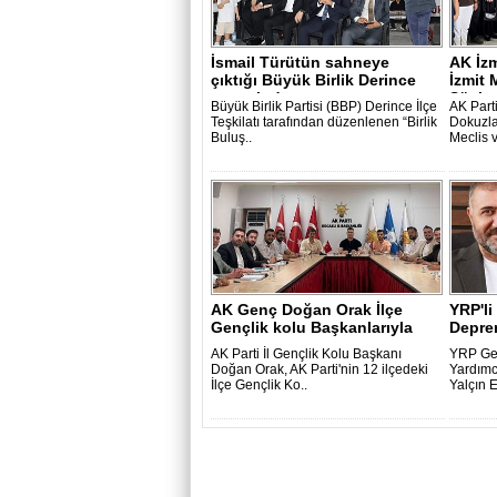
İsmail Türütün sahneye
AK İzm
çıktığı Büyük Birlik Derince
İzmit
gecesind..
Söylem
Büyük Birlik Partisi (BBP) Derince İlçe
AK Parti
Teşkilatı tarafından düzenlenen “Birlik
Dokuzla
Buluş..
Meclis 
AK Genç Doğan Orak İlçe
YRP'li
Gençlik kolu Başkanlarıyla
Depr
AK Parti İl Gençlik Kolu Başkanı
YRP Ge
Doğan Orak, AK Parti'nin 12 ilçedeki
Yardımc
İlçe Gençlik Ko..
Yalçın 