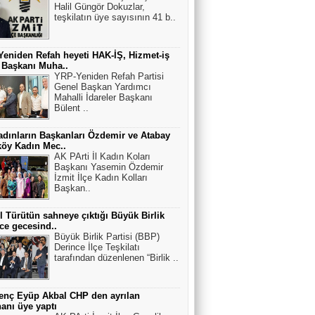
Halil Güngör Dokuzlar,
teşkilatın üye sayısının 41 b..
eniden Refah heyeti HAK-İŞ, Hizmet-iş
 Başkanı Muha..
YRP-Yeniden Refah Partisi
Genel Başkan Yardımcı
Mahalli İdareler Başkanı
Bülent ..
dınların Başkanları Özdemir ve Atabay
öy Kadın Mec..
AK PArti İl Kadın Koları
Başkanı Yasemin Özdemir
İzmit İlçe Kadın Kolları
Başkan..
l Türütün sahneye çıktığı Büyük Birlik
ce gecesind..
Büyük Birlik Partisi (BBP)
Derince İlçe Teşkilatı
tarafından düzenlenen “Birlik ..
enç Eyüp Akbal CHP den ayrılan
anı üye yaptı