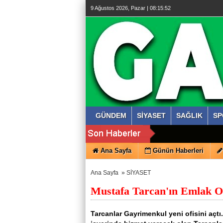
9 Ağustos 2026, Pazar | 08:15:53
GÜNDEM
SİYASET
SAĞLIK
SP
Ana Sayfa
Günün Haberleri
Ana Sayfa
»
SİYASET
Mustafa Tarcan'ın Emlak Ofi
Tarcanlar Gayrimenkul yeni ofisini açt