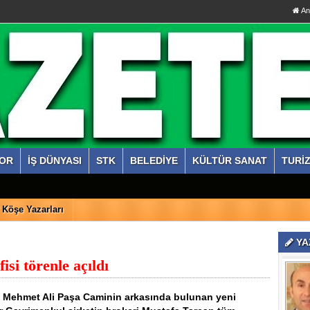
An
OR
İŞ DÜNYASI
STK
BELEDİYE
KÜLTÜR SANAT
TURİ
Köşe Yazarları
YA
si törenle açıldı
ı. Mehmet Ali Paşa Caminin arkasında bulunan yeni