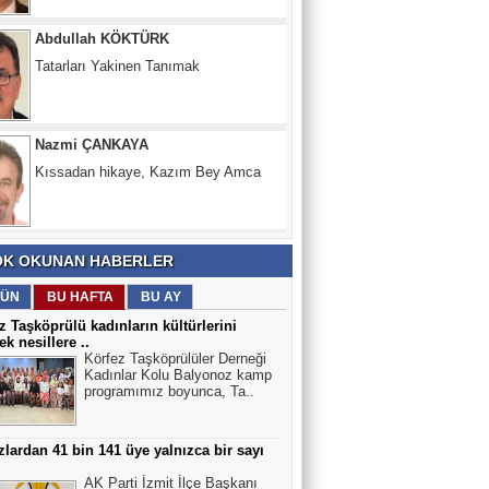
Tatarları Yakinen Tanımak
Nazmi ÇANKAYA
Kıssadan hikaye, Kazım Bey Amca
Süleyman DURAK
Başiskelede Özlü'nün Tarih Yolu Projesi
K OKUNAN HABERLER
ÜN
BU HAFTA
BU AY
z Taşköprülü kadınların kültürlerini
ek nesillere ..
Körfez Taşköprülüler Derneği
Kadınlar Kolu Balyonoz kamp
programımız boyunca, Ta..
lardan 41 bin 141 üye yalnızca bir sayı
AK Parti İzmit İlçe Başkanı