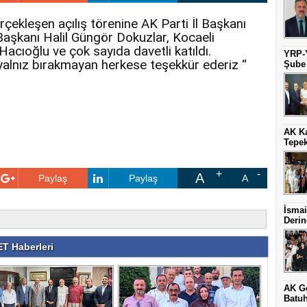
rçekleşen açılış törenine AK Parti İl Başkanı
 Başkanı Halil Güngör Dokuzlar, Kocaeli
acıoğlu ve çok sayıda davetli katıldı.
YRP-Y
alnız bırakmayan herkese teşekkür ederiz “
Şube
AK Ka
Tepek
A
Paylaş
Paylaş
A
İsmai
Derin
T Haberleri
AK G
Batuh