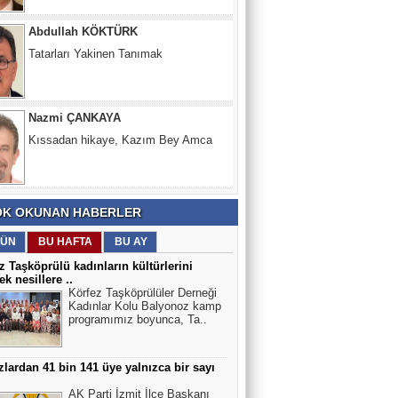
Tatarları Yakinen Tanımak
Nazmi ÇANKAYA
Kıssadan hikaye, Kazım Bey Amca
Süleyman DURAK
Başiskelede Özlü'nün Tarih Yolu Projesi
K OKUNAN HABERLER
ÜN
BU HAFTA
BU AY
z Taşköprülü kadınların kültürlerini
ek nesillere ..
Körfez Taşköprülüler Derneği
Kadınlar Kolu Balyonoz kamp
programımız boyunca, Ta..
lardan 41 bin 141 üye yalnızca bir sayı
AK Parti İzmit İlçe Başkanı