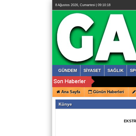
8 Ağustos 2026, Cumartesi | 09:10:19
GÜNDEM
SİYASET
SAĞLIK
SP
Ana Sayfa
Günün Haberleri
Künye
EKSTR