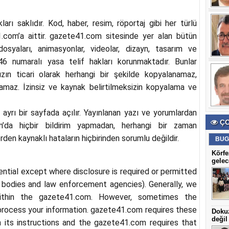
ı saklıdır. Kod, haber, resim, röportaj gibi her türlü
1.com
’a aittir.
gazete41.com
sitesinde yer alan bütün
 dosyaları, animasyonlar, videolar, dizayn, tasarım ve
46 numaralı yasa telif hakları korunmaktadır. Bunlar
sızın ticari olarak herhangi bir şekilde kopyalanamaz,
namaz. İzinsiz ve kaynak belirtilmeksizin kopyalama ve
r ayrı bir sayfada açılır. Yayınlanan yazı ve yorumlardan
ÇO
m
’da hiçbir bildirim yapmadan, herhangi bir zaman
lerden kaynaklı hataların hiçbirinden sorumlu değildir.
BUG
Körfe
gelec
ential except where disclosure is required or permitted
bodies and law enforcement agencies). Generally, we
within the
gazete41.com
. However, sometimes the
process your information.
gazete41.
com
requires these
Dokuz
değil
h its instructions and the
gazete41.
com
requires that