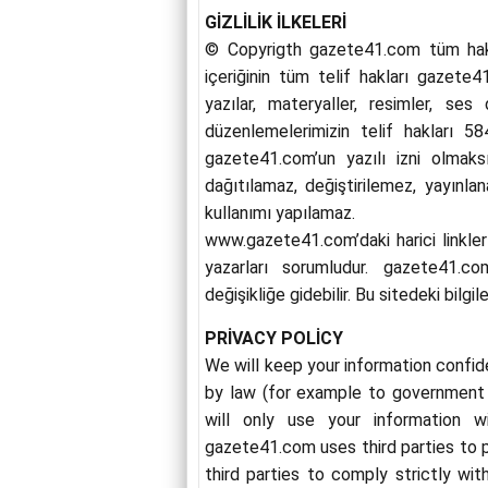
GİZLİLİK İLKELERİ
© Copyrigth gazete41.com tüm haklar
içeriğinin tüm telif hakları
gazete4
yazılar, materyaller, resimler, ses
düzenlemelerimizin telif hakları 58
gazete41.com
’un yazılı izni olmak
dağıtılamaz, değiştirilemez, yayınla
kullanımı yapılamaz.
www.
gazete41.
com’daki harici linkle
yazarları sorumludur.
gazete41.co
değişikliğe gidebilir. Bu sitedeki bilgi
PRİVACY POLİCY
We will keep your information confid
by law (for example to government 
will only use your information 
gazete41.
com
uses third parties to 
third parties to comply strictly wit