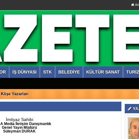
An
OR
İŞ DÜNYASI
STK
BELEDİYE
KÜLTÜR SANAT
TURİ
Köşe Yazarları
YA
İmtiyaz Sahibi
A Media
İletişim Danışmanlık
Genel Yayın Müdürü
Süleyman DURAK