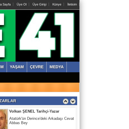
a Sayfa
Üye Ol
Üye Girişi
Künye
İletisim
Abdullah KÖKTÜRK
Tatarları Yakinen Tanımak
Nazmi ÇANKAYA
Kıssadan hikaye, Kazım Bey Amca
ZM
YAŞAM
ÇEVRE
MEDYA
Süleyman DURAK
Başiskelede Özlü'nün Tarih Yolu Projesi
Volkan ŞENEL Tarihçi-Yazar
ZARLAR
Atatürk'ün Derince'deki Arkadaşı Cevat
Abbas Bey
Abdullah KÖKTÜRK