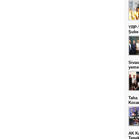
YRP-Y
Şube
Sivas
yeme
Taha 
Kocae
AK Ka
Tepek