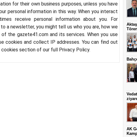
ation for their own business purposes, unless you have
our personal information in this way. When you interact
mes receive personal information about you. For
Aktaş
p to a newsletter, you might tell us who you are, how we
Töre
k of the
gazete41.
com
and its services. When you use
se cookies and collect IP addresses. You can find out
m
cookies section of our full Privacy Policy.
Bahçe
Vedat
ziyare
AK Ge
Kamp