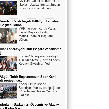
AK Parti Genel Merkez İnsan
Hakları Başkanlığı tarafından
bu yıl üçüncüsü düzenl..
eniden Refah heyeti HAK-İŞ, Hizmet-iş
 Başkanı Muha..
YRP-Yeniden Refah Partisi
Genel Başkan Yardımcı
Mahalli İdareler Başkanı
Bülent ..
lılar Federasyonunun istişare ve tanışma
ği
Kocaeli’de yaşayan yaklaşık
120 bin Sivaslıyı temsil eden
Kocaeli Sivaslılar Fed..
Akgül, Tahir Başkanımızın Spor Kenti
li projesinde..
Kocaeli Büyükşehir
Belediyesi'nin ev sahipliğinde
düzenlenen Hasan Gemici-
Gazanf..
dınların Başkanları Özdemir ve Atabay
öy Kadın Mec..