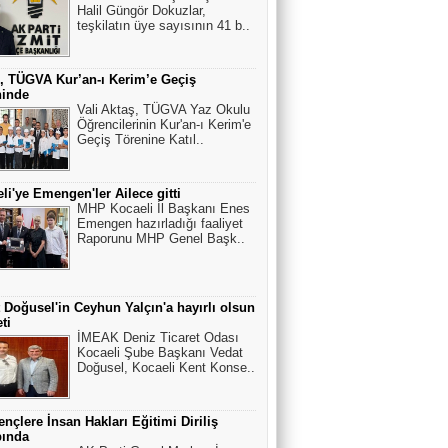
Halil Güngör Dokuzlar,
teşkilatın üye sayısının 41 b..
, TÜGVA Kur’an-ı Kerim’e Geçiş
ninde
Vali Aktaş, TÜGVA Yaz Okulu
Öğrencilerinin Kur'an-ı Kerim'e
Geçiş Törenine Katıl..
li'ye Emengen'ler Ailece gitti
MHP Kocaeli İl Başkanı Enes
Emengen hazırladığı faaliyet
Raporunu MHP Genel Başk..
 Doğusel'in Ceyhun Yalçın'a hayırlı olsun
ti
İMEAK Deniz Ticaret Odası
Kocaeli Şube Başkanı Vedat
Doğusel, Kocaeli Kent Konse..
nçlere İnsan Hakları Eğitimi Diriliş
ında