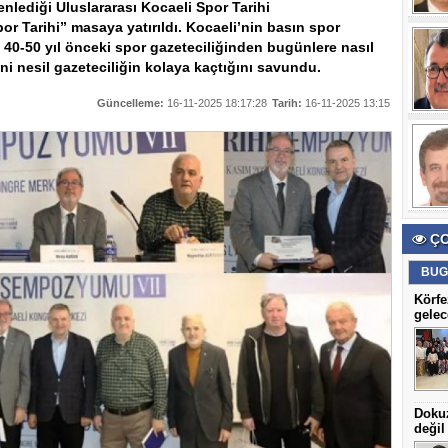
nlediği Uluslararası Kocaeli Spor Tarihi
 Tarihi” masaya yatırıldı. Kocaeli’nin basın spor
, 40-50 yıl önceki spor gazeteciliğinden bugünlere nasıl
yeni nesil gazeteciliğin kolaya kaçtığını savundu.
Güncelleme:
16-11-2025 18:17:28
Tarih:
16-11-2025 13:15
ÇO
BUG
Körfe
gelec
Dokuz
değil