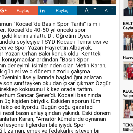
A
Paylaş
Paylaş
A
un “Kocaeli’de Basın Spor Tarihi” isimli
BALT
Ceyhu
er, Kocaeli’de 40-50 yıl önceki spor
geldiklerini anlattı. Dr. Öğretim Üyesi
ündeki söyleşiye TSYD Kocaeli Temsilcisi ve
ci ve Spor Yazarı Hayrettin Albayrak,
r Yazarı Orhan Balcı konuk oldu. Kentteki
Havva
n konuşmacılar ardından “Basın Spor
ının deneyimli isimlerinden olan Metin Karan,
ilk günleri ve o dönemin zorlu çalışma
erüveninin lise yıllarında başladığını anlatan
e son sınıftayken okuldan çıkar çıkmaz Özgür
ürekkep kokusunu ilk kez orada tattım.
KEGD
merhum Sancar Şener’di. Kocaeli basınında
Yalçın
ayan üç kişiden biriydik. Eskiden sporun tüm
 takip ediliyordu. Bugün çoğu gazeteci
i nesil basın anlayışından yakındı. Eski dönem
nı anlatan Karan, “Amatör kümelerde oynanan
fesyonel liglerden bile iyiydi. Spor
TEKN
ğil; zaman, emek ve fedakârlık isteyen bir
Gölc