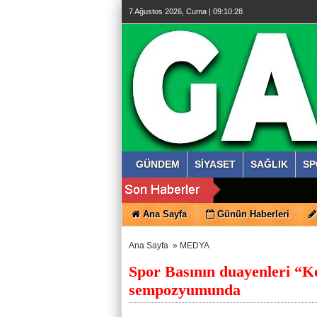
7 Ağustos 2026, Cuma | 09:10:29
GÜNDEM
SİYASET
SAĞLIK
SP
Ana Sayfa
Günün Haberleri
Ana Sayfa
»
MEDYA
Spor Basının duayenleri “Ko
sempozyumunda