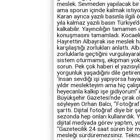
meslek. Sevmeden yapılacak bir iş 
ama sporun içinde kalmak istiyo
Karan ayrıca yazılı basınla ilgi
yıla kalmaz yazılı basın Türkiye
kalkabilir. Yayıncılığın tamamen
konuşmasını tamamladı. Kocaeli’
Hayrettin Albayrak ise meslek h
karşılaştığı zorlukları anlattı. A
zorluklarla geçtiğini vurgulayar
sistem oturmamış, ekipman yok. 
sorun. Pek çok haberi el yazısıy
yorgunluk yaşadığını dile getire
‘İnsan sevdiği işi yapıyorsa haya
yıldır meslekteyim ama hiç çalı
heyecanla kalkıp işe gidiyorum” i
Büyükşehir Gazetesi’nde çırak ol
söyleyen Orhan Balcı, “Fotoğraf
şarttı. Dijital fotoğraf diye bir ş
sezonda hep onları kullanırdık. Ya
dijital medyada görev yaptım, 
“Gazetecilik 24 saat süren bir 
mesleği sürdüremezsiniz. Teknol