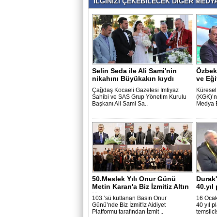
İLGİNİZİ ÇEKEBİLECEK DİĞER MEDYA 
Selin Seda ile Ali Sami'nin
Özbek
nikahını Büyükakın kıydı
ve Eği
Çağdaş Kocaeli Gazetesi İmtiyaz
Küresel
Sahibi ve SAS Grup Yönetim Kurulu
(KGK)’n
Başkanı Ali Sami Sa..
Medya 
50.Meslek Yılı Onur Günü
Durak
Metin Karan'a Biz İzmitiz Altın
40.yıl
Hem..
103.’sü kutlanan Basın Onur
16 Ocak
Günü’nde Biz İzmit'iz Aidiyet
40 yıl 
Platformu tarafından İzmit ..
temsilci