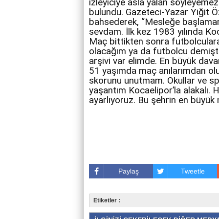
izleyiciye asla yalan söyleyemez
bulundu. Gazeteci-Yazar Yiğit 
bahsederek, “Mesleğe başlamam
sevdam. İlk kez 1983 yılında K
Maç bittikten sonra futbolculara
olacağım ya da futbolcu demişti
arşivi var elimde. En büyük dava
51 yaşımda maç anılarımdan oluş
skorunu unutmam. Okullar ve spo
yaşantım Kocaelipor’la alakalı. 
ayarlıyoruz. Bu şehrin en büyük 
Paylaş
Tweetle
Etiketler :