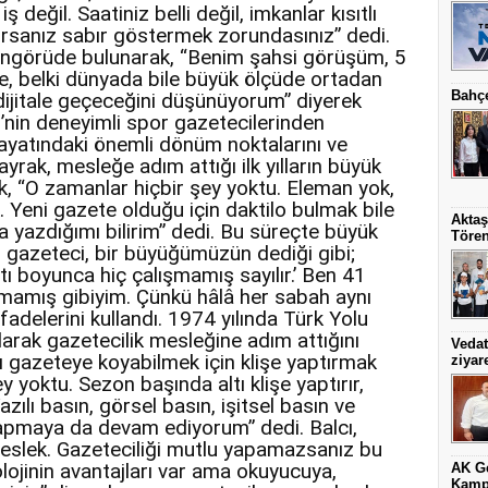
değil. Saatiniz belli değil, imkanlar kısıtlı
rsanız sabır göstermek zorundasınız” dedi.
li öngörüde bulunarak, “Benim şahsi görüşüm, 5
’de, belki dünyada bile büyük ölçüde ortadan
Bahçe
 dijitale geçeceğini düşünüyorum” diyerek
nin deneyimli spor gazetecilerinden
ayatındaki önemli dönüm noktalarını ve
lbayrak, mesleğe adım attığı ilk yılların büyük
ak, “O zamanlar hiçbir şey yoktu. Eleman yok,
Yeni gazete olduğu için daktilo bulmak bile
Aktaş
la yazdığımı bilirim” dedi. Bu süreçte büyük
Töre
n gazeteci, bir büyüğümüzün dediği gibi;
tı boyunca hiç çalışmamış sayılır.’ Ben 41
şmamış gibiyim. Çünkü hâlâ her sabah aynı
fadelerini kullandı. 1974 yılında Türk Yolu
arak gazetecilik mesleğine adım attığını
Vedat
ı gazeteye koyabilmek için klişe yaptırmak
ziyare
ey yoktu. Sezon başında altı klişe yaptırır,
zılı basın, görsel basın, işitsel basın ve
yapmaya da devam ediyorum” dedi. Balcı,
meslek. Gazeteciliği mutlu yapamazsanız bu
ojinin avantajları var ama okuyucuya,
AK Ge
Kamp