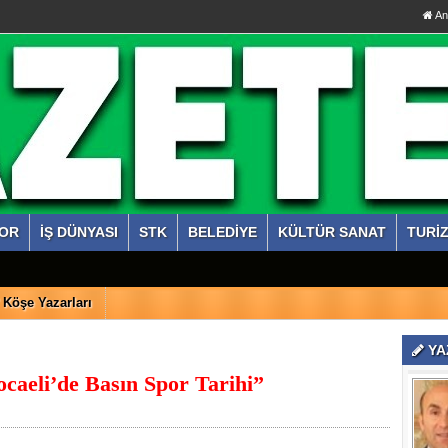
An
OR
İŞ DÜNYASI
STK
BELEDİYE
KÜLTÜR SANAT
TURİ
Köşe Yazarları
YA
caeli’de Basın Spor Tarihi”