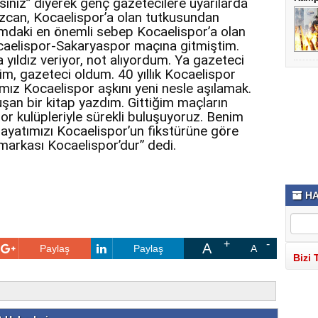
siniz” diyerek genç gazetecilere uyarılarda
Özcan, Kocaelispor’a olan tutkusundan
daki en önemli sebep Kocaelispor’a olan
ocaelispor-Sakaryaspor maçına gitmiştim.
 yıldız veriyor, not alıyordum. Ya gazeteci
m, gazeteci oldum. 40 yıllık Kocaelispor
mız Kocaelispor aşkını yeni nesle aşılamak.
an bir kitap yazdım. Gittiğim maçların
r kulüpleriyle sürekli buluşuyoruz. Benim
Hayatımızı Kocaelispor’un fikstürüne göre
markası Kocaelispor’dur” dedi.
HA
A
Paylaş
Paylaş
A
Bizi 