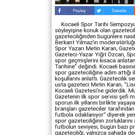
Paylaş
Tweetle
Kocaeli Spor Tarihi Sempozyum
söyleyişine konuk olan gazetecil
gazeteciliğinden bugünlere nasıl 
Berkant Yılmaz’ın moderatörlüğ
Spor Yazarı Metin Karan, Gazete
Gazeteci-Yazar Yiğit Özcan, Spo
spor geçmişlerini kısaca anlata
Tarihine” değindi. Kocaeli basın
spor gazeteciliğine adım attığı 
koşullarını anlattı. Gazetecilik s
usta gazeteci Metin Karan, “Lis
Kocaeli Gazetesi’ne giderdik. M
Gazetenin ilk spor servisi şefi 
sporun ilk yıllarını birlikte yaş
branşları gazeteciler tarafından
futbola odaklanıyor” diyerek yen
spor gazeteciliğinin zorlukları
futbolun seviyesi, bugün bazı pro
gazeteciliği, yalnızca sahada de