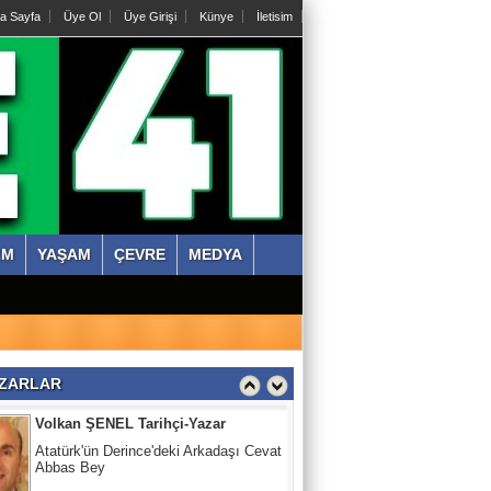
a Sayfa
Üye Ol
Üye Girişi
Künye
İletisim
Abdullah KÖKTÜRK
Tatarları Yakinen Tanımak
Nazmi ÇANKAYA
Kıssadan hikaye, Kazım Bey Amca
Süleyman DURAK
ZM
YAŞAM
ÇEVRE
MEDYA
Başiskelede Özlü'nün Tarih Yolu Projesi
Volkan ŞENEL Tarihçi-Yazar
Atatürk'ün Derince'deki Arkadaşı Cevat
ZARLAR
Abbas Bey
Abdullah KÖKTÜRK
Tatarları Yakinen Tanımak