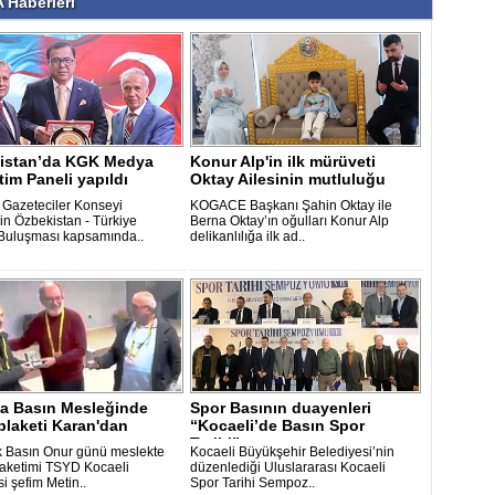
Haberleri
istan’da KGK Medya
Konur Alp'in ilk mürüveti
tim Paneli yapıldı
Oktay Ailesinin mutluluğu
 Gazeteciler Konseyi
KOGACE Başkanı Şahin Oktay ile
in Özbekistan - Türkiye
Berna Oktay’ın oğulları Konur Alp
Buluşması kapsamında..
delikanlılığa ilk ad..
'a Basın Mesleğinde
Spor Basının duayenleri
 plaketi Karan'dan
“Kocaeli’de Basın Spor
Tarihi” semp..
 Basın Onur günü meslekte
Kocaeli Büyükşehir Belediyesi’nin
plaketimi TSYD Kocaeli
düzenlediği Uluslararası Kocaeli
si şefim Metin..
Spor Tarihi Sempoz..