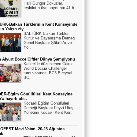
Halil Güngör Dokuzlar,
teşkilatın üye sayısının 41 b..
ÜRK-Balkan Türklerinin Kent Konseyinde
n Yalçın ziy..
BALTÜRK-Balkan Türkleri
Kültür ve Dayanışma Derneği
Genel Başkanı Şükrü Ar ve
Yö..
 Alyurt Bocce Çiftler Dünya Şampiyonu
Kahire'de düzenlenen Cairo
World Boccia Challenger
turnuvasında; BC3 Bireysel
BC..
ER-Eğtim Gönüllüleri Kent Konseyine
'a hayırlı ols..
Kocaeli Eğitim Gönüllüleri
Derneği Başkanı Feyzi Utaş,
Yönetimi Kocaeli Kent Kon..
OFEST Mavi Vatan, 20-23 Ağustos
ük