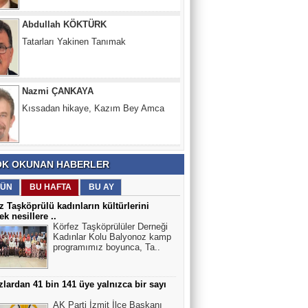
Nazmi ÇANKAYA
Kıssadan hikaye, Kazım Bey Amca
Süleyman DURAK
Başiskelede Özlü'nün Tarih Yolu Projesi
K OKUNAN HABERLER
ÜN
BU HAFTA
BU AY
z Taşköprülü kadınların kültürlerini
ek nesillere ..
Körfez Taşköprülüler Derneği
Kadınlar Kolu Balyonoz kamp
programımız boyunca, Ta..
lardan 41 bin 141 üye yalnızca bir sayı
AK Parti İzmit İlçe Başkanı