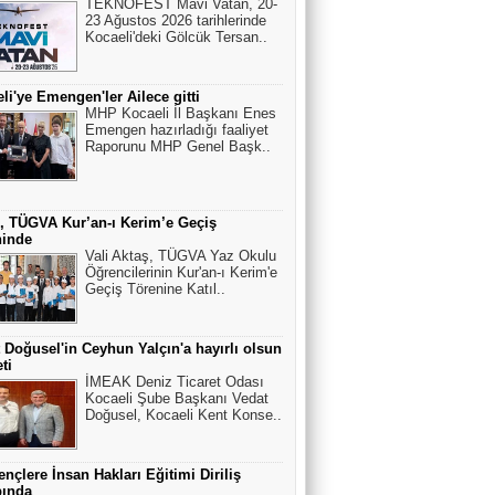
TEKNOFEST Mavi Vatan, 20-
23 Ağustos 2026 tarihlerinde
Kocaeli'deki Gölcük Tersan..
li'ye Emengen'ler Ailece gitti
MHP Kocaeli İl Başkanı Enes
Emengen hazırladığı faaliyet
Raporunu MHP Genel Başk..
, TÜGVA Kur’an-ı Kerim’e Geçiş
ninde
Vali Aktaş, TÜGVA Yaz Okulu
Öğrencilerinin Kur'an-ı Kerim'e
Geçiş Törenine Katıl..
 Doğusel'in Ceyhun Yalçın'a hayırlı olsun
ti
İMEAK Deniz Ticaret Odası
Kocaeli Şube Başkanı Vedat
Doğusel, Kocaeli Kent Konse..
nçlere İnsan Hakları Eğitimi Diriliş
ında