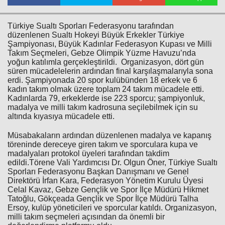
Türkiye Sualtı Sporları Federasyonu tarafından
düzenlenen Sualtı Hokeyi Büyük Erkekler Türkiye
Şampiyonası, Büyük Kadınlar Federasyon Kupası ve Milli
Takım Seçmeleri, Gebze Olimpik Yüzme Havuzu’nda
yoğun katılımla gerçekleştirildi. Organizasyon, dört gün
süren mücadelelerin ardından final karşılaşmalarıyla sona
erdi. Şampiyonada 20 spor kulübünden 18 erkek ve 6
kadın takım olmak üzere toplam 24 takım mücadele etti.
Haberin Doğru Adresi.
Kadınlarda 79, erkeklerde ise 223 sporcu; şampiyonluk,
madalya ve milli takım kadrosuna seçilebilmek için su
altında kıyasıya mücadele etti.
Müsabakaların ardından düzenlenen madalya ve kapanış
töreninde dereceye giren takım ve sporculara kupa ve
madalyaları protokol üyeleri tarafından takdim
edildi.Törene Vali Yardımcısı Dr. Olgun Öner, Türkiye Sualtı
Sporları Federasyonu Başkan Danışmanı ve Genel
Direktörü İrfan Kara, Federasyon Yönetim Kurulu Üyesi
Celal Kavaz, Gebze Gençlik ve Spor İlçe Müdürü Hikmet
Tatoğlu, Gökçeada Gençlik ve Spor İlçe Müdürü Talha
Ersoy, kulüp yöneticileri ve sporcular katıldı. Organizasyon,
milli takım seçmeleri açısından da önemli bir