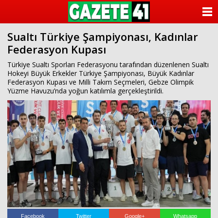
ANASAYFA
Sualtı Türkiye Şampiyonası, Kadınlar
KATEGORİLER
Federasyon Kupası
YAZARLAR
Türkiye Sualtı Sporları Federasyonu tarafından düzenlenen Sualtı
Hokeyi Büyük Erkekler Türkiye Şampiyonası, Büyük Kadınlar
Federasyon Kupası ve Milli Takım Seçmeleri, Gebze Olimpik
ANKETLER
Yüzme Havuzu’nda yoğun katılımla gerçekleştirildi.
FOTO GALERİ
VİDEO GALERİ
KÜNYE
İLETİŞİM
Facebook
Twitter
Google+
Whatsapp