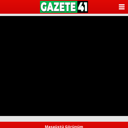
ANASAYFA
KATEGORİLER
YAZARLAR
ANKETLER
FOTO GALERİ
VİDEO GALERİ
KÜNYE
İLETİŞİM
Masaüstü Görünüm