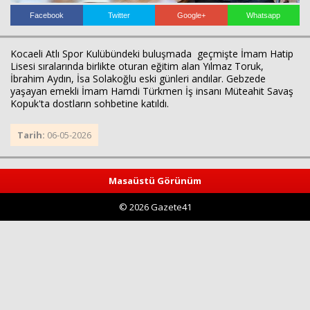
Facebook
Twitter
Google+
Whatsapp
Kocaeli Atlı Spor Kulübündeki buluşmada geçmişte İmam Hatip
Lisesi sıralarında birlikte oturan eğitim alan Yılmaz Toruk,
İbrahim Aydın, İsa Solakoğlu eski günleri andılar. Gebzede
yaşayan emekli İmam Hamdi Türkmen İş insanı Müteahit Savaş
Kopuk'ta dostların sohbetine katıldı.
Haberin Doğru Adresi.
Tarih:
06-05-2026
Masaüstü Görünüm
© 2026 Gazete41