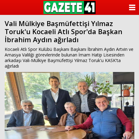
ANASAYFA
Vali Mülkiye Başmüfettişi Yılmaz
KATEGORİLER
Toruk'u Kocaeli Atlı Spor'da Başkan
İbrahim Aydın ağırladı
YAZARLAR
Kocaeli Atlı Spor Kulübü Başkanı Başkanı İbrahim Aydın Artvin ve
ANKETLER
Amasya Valiliği görevlerinde bulunan İmam Hatip Lisesinden
arkadaşı Vali-Mülkiye Başmüfettişi Yılmaz Toruk'u KASK'ta
ağırladı
FOTO GALERİ
VİDEO GALERİ
KÜNYE
İLETİŞİM