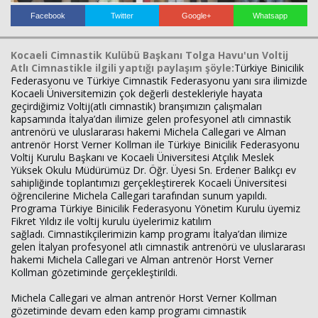
Facebook
Twitter
Google+
Whatsapp
Kocaeli Cimnastik Kulübü Başkanı Tolga Havu'un Voltij
Atlı Cimnastikle ilgili yaptığı paylaşım şöyle:
Türkiye Binicilik
Federasyonu ve Türkiye Cimnastik Federasyonu yanı sıra ilimizde
Kocaeli Üniversitemizin çok değerli destekleriyle hayata
geçirdiğimiz Voltij(atlı cimnastik) branşımızın çalışmaları
kapsamında İtalya’dan ilimize gelen profesyonel atlı cimnastik
antrenörü ve uluslararası hakemi Michela Callegari ve Alman
Haberin Doğru Adresi.
antrenör Horst Verner Kollman ile Türkiye Binicilik Federasyonu
Voltij Kurulu Başkanı ve Kocaeli Üniversitesi Atçılık Meslek
Yüksek Okulu Müdürümüz Dr. Öğr. Üyesi Sn. Erdener Balıkçı ev
sahipliğinde toplantımızı gerçekleştirerek Kocaeli Üniversitesi
öğrencilerine Michela Callegari tarafından sunum yapıldı.
Programa Türkiye Binicilik Federasyonu Yönetim Kurulu üyemiz
Fikret Yıldız ile voltij kurulu üyelerimiz katılım
sağladı.
Cimnastikçilerimizin kamp programı İtalya’dan ilimize
gelen İtalyan profesyonel atlı cimnastik antrenörü ve uluslararası
hakemi Michela Callegari ve Alman antrenör Horst Verner
Kollman gözetiminde gerçekleştirildi.
Michela Callegari ve alman antrenör Horst Verner Kollman
gözetiminde devam eden kamp programı cimnastik