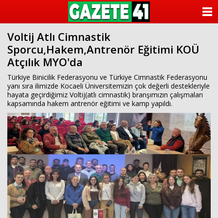
ANASAYFA
Voltij Atlı Cimnastik
KATEGORİLER
Sporcu,Hakem,Antrenör Eğitimi KOÜ
Atçılık MYO'da
YAZARLAR
Türkiye Binicilik Federasyonu ve Türkiye Cimnastik Federasyonu
ANKETLER
yanı sıra ilimizde Kocaeli Üniversitemizin çok değerli destekleriyle
hayata geçirdiğimiz Voltij(atlı cimnastik) branşımızın çalışmaları
kapsamında hakem antrenör eğitimi ve kamp yapıldı.
FOTO GALERİ
VİDEO GALERİ
KÜNYE
İLETİŞİM