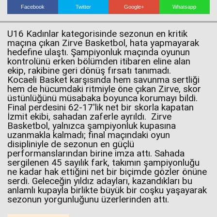
Facebook
Twitter
Google+
Whatsapp
U16 Kadınlar kategorisinde sezonun en kritik
maçına çıkan
Zirve Basketbol, hata yapmayarak
hedefine ulaştı. Şampiyonluk maçında oyunun
kontrolünü erken bölümden itibaren eline alan
ekip, rakibine geri dönüş fırsatı tanımadı.
Kocaeli Basket karşısında hem savunma sertliği
hem de hücumdaki ritmiyle öne çıkan Zirve, skor
Haberin Doğru Adresi.
üstünlüğünü müsabaka boyunca korumayı bildi.
Final perdesini 62-17'lik net bir skorla kapatan
İzmit ekibi, sahadan zaferle ayrıldı. Zirve
Basketbol, yalnızca şampiyonluk kupasına
uzanmakla kalmadı; final maçındaki oyun
disipliniyle de sezonun en güçlü
performanslarından birine imza attı. Sahada
sergilenen 45 sayılık fark, takımın şampiyonluğu
ne kadar hak ettiğini net bir biçimde gözler önüne
serdi. Geleceğin yıldız adayları, kazandıkları bu
anlamlı kupayla birlikte büyük bir coşku yaşayarak
sezonun yorgunluğunu üzerlerinden attı.