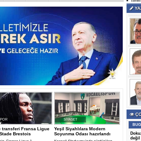
Tarihi
YA
ÇO
SPOR
SİYASET
BUG
transferi Fransa Ligue
Yeşil Siyahlılara Modern
Dokuz
Stade Brestois
Soyunma Odası hazırlandı
değil