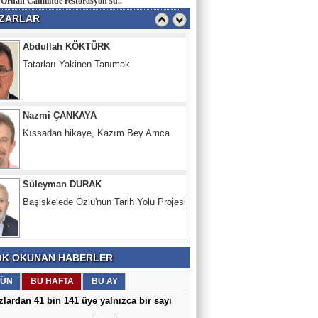
 Orhan Camiinde restorasyon sü..
Abbas Bey
ZARLAR
Abdullah KÖKTÜRK
Tatarları Yakinen Tanımak
Nazmi ÇANKAYA
Kıssadan hikaye, Kazım Bey Amca
Süleyman DURAK
Başiskelede Özlü'nün Tarih Yolu Projesi
K OKUNAN HABERLER
ÜN
BU HAFTA
BU AY
lardan 41 bin 141 üye yalnızca bir sayı