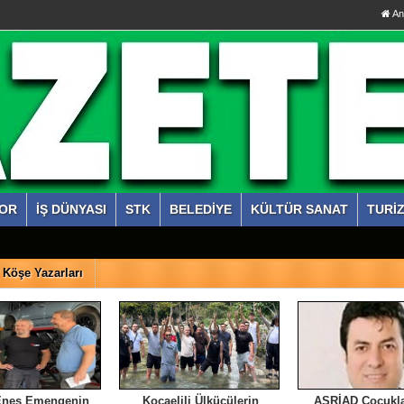
An
OR
İŞ DÜNYASI
STK
BELEDİYE
KÜLTÜR SANAT
TURİ
Köşe Yazarları
Enes Emengenin
Kocaelili Ülkücülerin
ASRİAD Çocukla