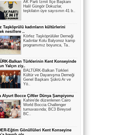
AK Parti İzmit İlçe Başkanı
Halil Güngör Dokuzlar,
teşkilatın üye sayısının 41 b..
z Taşköprülü kadınların kültürlerini
ek nesillere ..
Körfez Taşköprülüler Derneği
Kadınlar Kolu Balyonoz kamp
programımız boyunca, Ta..
ÜRK-Balkan Türklerinin Kent Konseyinde
n Yalçın ziy..
BALTÜRK-Balkan Türkleri
Kültür ve Dayanışma Derneği
Genel Başkanı Şükrü Ar ve
Yö..
 Alyurt Bocce Çiftler Dünya Şampiyonu
Kahire'de düzenlenen Cairo
World Boccia Challenger
turnuvasında; BC3 Bireysel
BC..
ER-Eğtim Gönüllüleri Kent Konseyine
'a hayırlı ols..