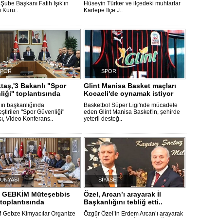
 Şube Başkanı Fatih Işık’ın
Hüseyin Türker ve ilçedeki muhtarlar
 Kuru..
Kartepe İlçe J..
SPOR
SPOR
ktaş,'3 Bakanlı "Spor
Glint Manisa Basket maçları
iği'' toplantısında
Kocaeli'de oynamak istiyor
ın başkanlığında
Basketbol Süper Ligi'nde mücadele
ştirilen "Spor Güvenliği"
eden Glint Manisa Basket'in, şehirde
sı, Video Konferans..
yeterli desteğ..
DÜNYASI
SİYASET
, GEBKİM Müteşebbis
Özel, Arcan’ı arayarak İl
toplantısında
Başkanlığını tebliğ etti..
 Gebze Kimyacılar Organize
Özgür Özel’in Erdem Arcan’ı arayarak