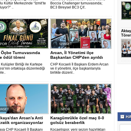
u Kültür Merkezinde “İzmit’te
Boccia Challenger turnuvasında;
uyor?” ..
BC3 Bireysel BC3 Çif..
Aktaş
Töre
SPOR
SİYASET
 Öçbe Turnuvasında
Arcan, İl Yönetimi ilçe
ve ödül töreni
Başkanları CHP'den ayrıldı
Kulüpler Birliği ile Kartepe
CHP Kocaeli İl Başkanı Erdem Arcan
esi’nin ortaklaşa düzenlediği
ve il yönetimi, ilçe başkanlarıyla
le..
birlikte düzenl..
YASET
SPOR
HA
kaya'dan Arcan'a Anti
Karagümrükle özel maç 0-0
ratik organizasyonlar
golsüz beraberlik
ya CHP Kocaeli İl Başkanı
Kocaelispor, yeni sezon hazırlıkları