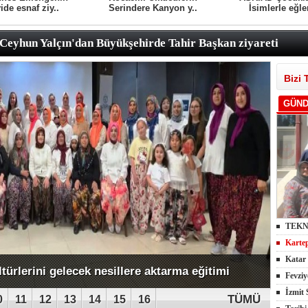
de esnaf ziy..
Serindere Kanyon y..
İsimlerle eğle
Ceyhun Yalçın'dan Büyükşehirde Tahir Başkan ziyareti
Bizi 
GÜN
TEKNO
Kartep
Katar 
ir ve Atabay Tepeköy Kadın Meclisinde
Fevziy
İzmit 
TÜMÜ
0
11
12
13
14
15
16