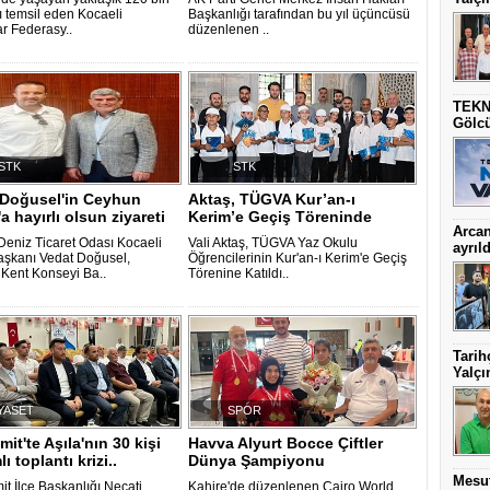
ı temsil eden Kocaeli
Başkanlığı tarafından bu yıl üçüncüsü
ar Federasy..
düzenlenen ..
TEKN
Gölc
STK
STK
 Doğusel'in Ceyhun
Aktaş, TÜGVA Kur’an-ı
'a hayırlı olsun ziyareti
Kerim’e Geçiş Töreninde
Arcan
eniz Ticaret Odası Kocaeli
Vali Aktaş, TÜGVA Yaz Okulu
ayrıld
şkanı Vedat Doğusel,
Öğrencilerinin Kur'an-ı Kerim'e Geçiş
 Kent Konseyi Ba..
Törenine Katıldı..
Tarih
Yalçı
YASET
SPOR
mit'te Aşıla'nın 30 kişi
Havva Alyurt Bocce Çiftler
lı toplantı krizi..
Dünya Şampiyonu
Mesut
it İlçe Başkanlığı Necati
Kahire'de düzenlenen Cairo World