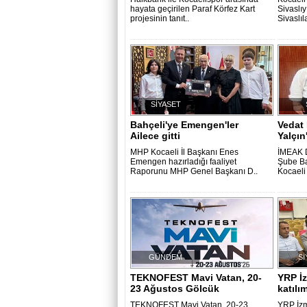
hayata geçirilen Paraf Körfez Kart
Sivaslıy
projesinin tanıt..
Sivaslıl
SİYASET
Bahçeli'ye Emengen'ler
Vedat
Ailece gitti
Yalçın
MHP Kocaeli İl Başkanı Enes
İMEAK D
Emengen hazırladığı faaliyet
Şube Ba
Raporunu MHP Genel Başkanı D..
Kocaeli
GÜNDEM
Sİ
TEKNOFEST Mavi Vatan, 20-
YRP İz
23 Ağustos Gölcük
katılım
TEKNOFEST Mavi Vatan, 20-23
YRP İzm