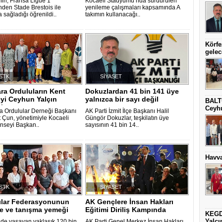
in, Fransa Ligue 1
Kocaeli Stadyumu’nda sürdürülen
nden Stade Brestois ile
yenileme çalışmaları kapsamında A
 sağladığı öğrenildi..
takımın kullanacağı..
Körfe
gelec
STK
SİYASET
ra Orduluların Kent
Dokuzlardan 41 bin 141 üye
yi Ceyhun Yalçın
yalnızca bir sayı değil
BALT
i
Ceyhu
 Ordulular Derneği Başkanı
AK Parti İzmit İlçe Başkanı Halil
Çun, yönetimiyle Kocaeli
Güngör Dokuzlar, teşkilatın üye
nseyi Başkan..
sayısının 41 bin 14..
Havva
STK
SİYASET
lılar Federasyonunun
AK Gençlere İnsan Hakları
re ve tanışma yemeği
Eğitimi Diriliş Kampında
KEGD
Yalçın
’de yaşayan yaklaşık 120 bin
AK Parti Genel Merkez İnsan Hakları