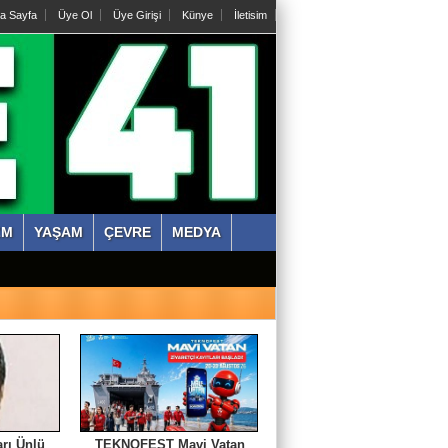
a Sayfa
Üye Ol
Üye Girişi
Künye
İletisim
ZM
YAŞAM
ÇEVRE
MEDYA
rı Ünlü
TEKNOFEST Mavi Vatan