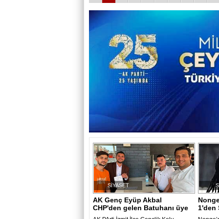
SİYASET
AK Genç Eyüp Akbal
Nonge 
CHP'den gelen Batuhanı üye
1'den 
yaptı