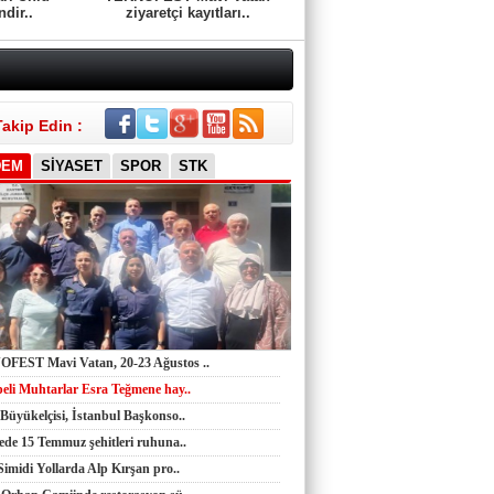
ndir..
ziyaretçi kayıtları..
Takip Edin :
Abdullah KÖKTÜRK
Tatarları Yakinen Tanımak
DEM
SİYASET
SPOR
STK
Nazmi ÇANKAYA
Kıssadan hikaye, Kazım Bey Amca
Süleyman DURAK
FEST Mavi Vatan, 20-23 Ağustos ..
Başiskelede Özlü'nün Tarih Yolu Projesi
eli Muhtarlar Esra Teğmene hay..
Büyükelçisi, İstanbul Başkonso..
ede 15 Temmuz şehitleri ruhuna..
Volkan ŞENEL Tarihçi-Yazar
Simidi Yollarda Alp Kırşan pro..
Atatürk'ün Derince'deki Arkadaşı Cevat