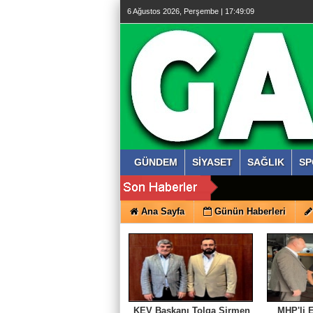
6 Ağustos 2026, Perşembe | 17:49:10
GÜNDEM
SİYASET
SAĞLIK
SP
Ana Sayfa
Günün Haberleri
KEV Başkanı Tolga Sirmen
MHP'li 