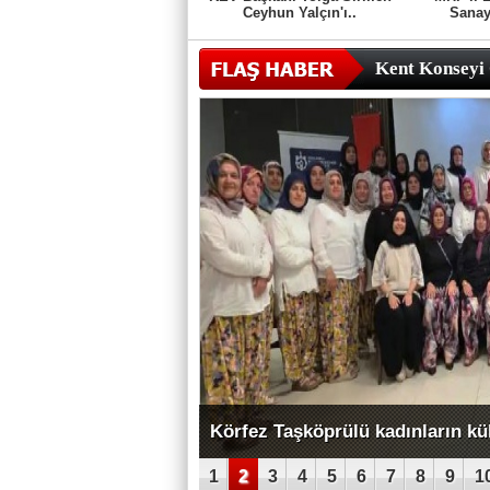
Ceyhun Yalçın'ı..
Sanayi
Kent Konseyi 
AK Kadınların Başkanları Özdem
1
2
3
4
5
6
7
8
9
1