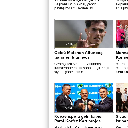
AK PArti İzmit İlçe Gençlik Kolu
Nonge’n
Başkanı Eyüp Akbal, yAptığı
ekipleri
paylaşımda 'CHP’den isti..
anlaşma
SPOR
Golcü Metehan Altunbaş
Marma
transferi bitiriliyor
Konse
ziyaret
Genç golcü Metehan Altunbaş
Marmara
transferinde mutlu sona ulaştı. Yeşil-
Mehmet 
siyahlı yönetimin o..
Kent Ko
SPOR
Kocaelispora gelir kapısı
Sivas
Paraf Körfez Kart projesi
istişa
Halkbank ile Kocaelispor arasında
Kocaeli