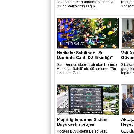
sakatlanan Mahamadou Susoho ve
Kocaeli
Bruno Petkovic'in sağlık ..
Yönetim
KÜLTÜR SANAT
Harikalar Sahilinde "Su
Vali A
Üzerinde Canlı DJ Etkinliği"
Güvenl
Sup Derince ekibi tarafından Derince
3 bakan
Harikalar Sahili’nde düzenlenen "Su
gerçekle
Üzerinde Can..
toplantı
BELEDİYE
İŞ 
Plaj Bilgilendirme Sistemi
Aktaş
Büyükşehir projesi
Heyet 
Kocaeli Büyükşehir Belediyesi,
GEBKİM