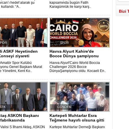
rcan’ı hedef alarak şu
kapsamında bugün Fatih
 kullandı: “A..
Karagümrük ile karşı karş..
Bizi 
SPOR
SPOR
li ASKF Heyetinden
Havva Alyurt Kahire'de
onseyi ziyareti
Bocce Dünya şampiyonu
 Amatör Spor Kulübü
Havva Alyurt'Cairo World Boccia
yonu Genel Başkanı Murat
Challenger 2026 Bocce
e Yönetimi, Kent Ko..
DünyaŞampiyonu oldu. Kocaeli En..
STK
GÜNDEM
Aktaş ASKON Başkanı
Kartepeli Muhtarlar Esra
n fabrikasında
Teğmene hayırlı olsuna gitti
 Valisi S İlhami Aktaş, ASKON
Kartepe Muhtarlar Derneği Başkanı