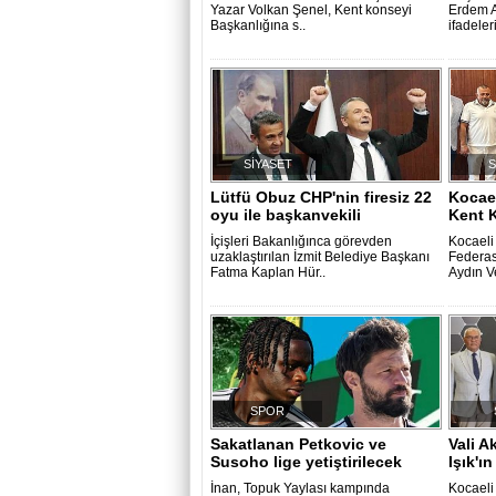
Yazar Volkan Şenel, Kent konseyi
Erdem A
Başkanlığına s..
ifadeleri
SİYASET
Lütfü Obuz CHP'nin firesiz 22
Kocae
oyu ile başkanvekili
Kent K
İçişleri Bakanlığınca görevden
Kocaeli
uzaklaştırılan İzmit Belediye Başkanı
Federas
Fatma Kaplan Hür..
Aydın V
SPOR
Sakatlanan Petkovic ve
Vali 
Susoho lige yetiştirilecek
Işık'ı
İnan, Topuk Yaylası kampında
Kocaeli