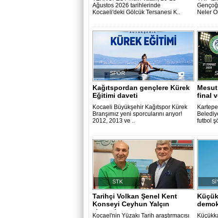
Ağustos 2026 tarihlerinde
Gençoğl
Kocaeli'deki Gölcük Tersanesi K..
Neler Ol
SPOR
Kağıtspordan gençlere Kürek
Mesut
Eğitimi daveti
final 
Kocaeli Büyükşehir Kağıtspor Kürek
Kartepe 
Branşımız yeni sporcularını arıyor!
Belediy
2012, 2013 ve ..
futbol şö
STK
Sİ
Tarihçi Volkan Şenel Kent
Küçük
Konseyi Ceyhun Yalçın
demok
ziyareti
Kocael'nin Yüzakı Tarih araştırmacısı
Küçükka