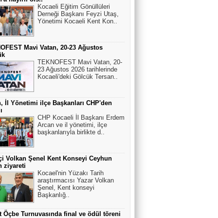
Kocaeli Eğitim Gönüllüleri
Derneği Başkanı Feyzi Utaş,
Yönetimi Kocaeli Kent Kon..
OFEST Mavi Vatan, 20-23 Ağustos
ük
TEKNOFEST Mavi Vatan, 20-
23 Ağustos 2026 tarihlerinde
Kocaeli'deki Gölcük Tersan..
, İl Yönetimi ilçe Başkanları CHP'den
ı
CHP Kocaeli İl Başkanı Erdem
Arcan ve il yönetimi, ilçe
başkanlarıyla birlikte d..
çi Volkan Şenel Kent Konseyi Ceyhun
n ziyareti
Kocael'nin Yüzakı Tarih
araştırmacısı Yazar Volkan
Şenel, Kent konseyi
Başkanlığ..
 Öçbe Turnuvasında final ve ödül töreni