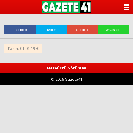
ANASAYFA
KATEGORİLER
Facebook
Twitter
Google+
Whatsapp
YAZARLAR
Tarih:
01-01-1970
ANKETLER
FOTO GALERİ
Masaüstü Görünüm
© 2026 Gazete41
VİDEO GALERİ
KÜNYE
İLETİŞİM