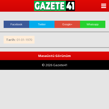
ANASAYFA
KATEGORİLER
Facebook
Twitter
Google+
Whatsapp
YAZARLAR
Tarih:
01-01-1970
ANKETLER
FOTO GALERİ
Masaüstü Görünüm
© 2026 Gazete41
VİDEO GALERİ
KÜNYE
İLETİŞİM