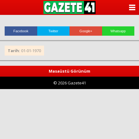
ANASAYFA
KATEGORİLER
Facebook
Twitter
Google+
Whatsapp
YAZARLAR
Tarih:
01-01-1970
ANKETLER
FOTO GALERİ
Masaüstü Görünüm
© 2026 Gazete41
VİDEO GALERİ
KÜNYE
İLETİŞİM